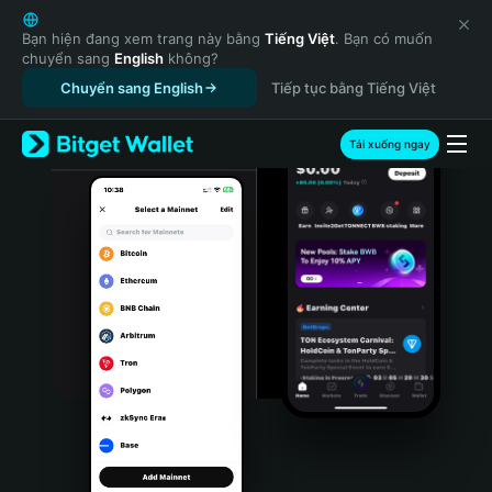
English
日本語
Bạn hiện đang xem trang này bằng
Tiếng Việt
. Bạn có muốn
chuyển sang
English
không?
Tiếng Việt
Chuyển sang English
Tiếp tục bằng Tiếng Việt
Русский
Español (Latinoamérica)
Türkçe
Tải xuống ngay
Italiano
Français
Deutsch
简体中文
繁體中文
Português (Portugal)
Bahasa Indonesia
ภาษาไทย
हिन्दी
বাংলা
Español
Português (Brasil)
Español (Argentina)