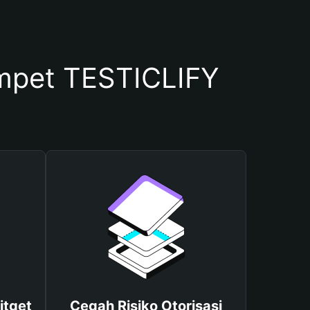
mpet TESTICLIFY
itget
Cegah Risiko Otorisasi