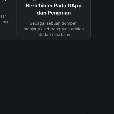
Berlebihan Pada DApp
dan Penipuan
sar
i aset
Sebagai sebuah dompet,
menjaga aset pengguna adalah
inti dari misi kami.