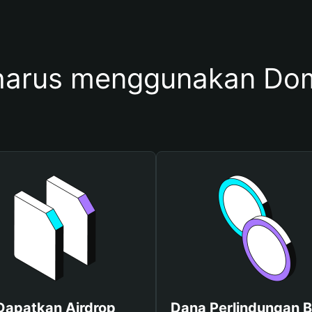
arus menggunakan Do
Dapatkan Airdrop
Dana Perlindungan B