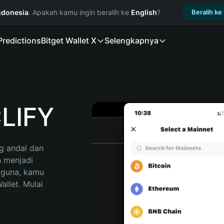
ndonesia
. Apakah kamu ingin beralih ke
English
?
Beralih ke
Predictions
Bitget Wallet X
Selengkapnya
LIFY
 andal dan 
 menjadi 
gguna, kamu 
llet. Mulai 