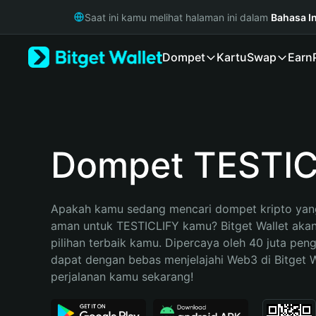
English
Saat ini kamu melihat halaman ini dalam
Bahasa I
日本語
Tiếng Việt
Dompet
Kartu
Swap
Earn
Русский
Español (Latinoamérica)
Türkçe
Italiano
Français
Deutsch
Dompet TESTIC
简体中文
繁體中文
Português (Portugal)
Apakah kamu sedang mencari dompet kripto yang
Bahasa Indonesia
aman untuk TESTICLIFY kamu? Bitget Wallet akan
ภาษาไทย
pilihan terbaik kamu. Dipercaya oleh 40 juta pen
हिन्दी
dapat dengan bebas menjelajahi Web3 di Bitget Wa
বাংলা
perjalanan kamu sekarang!
Español
Português (Brasil)
Español (Argentina)