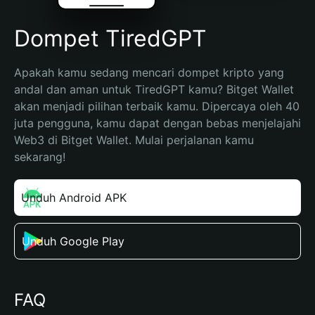
Dompet TiredGPT
Apakah kamu sedang mencari dompet kripto yang 
andal dan aman untuk TiredGPT kamu? Bitget Wallet 
akan menjadi pilihan terbaik kamu. Dipercaya oleh 40 
juta pengguna, kamu dapat dengan bebas menjelajahi 
Web3 di Bitget Wallet. Mulai perjalanan kamu 
sekarang!
Unduh Android APK
Unduh Google Play
FAQ