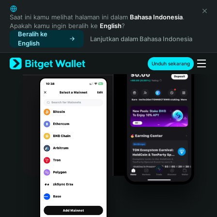
English
日本語
Saat ini kamu melihat halaman ini dalam
Bahasa Indonesia
.
Apakah kamu ingin beralih ke
English
?
Tiếng Việt
Beralih ke
Lanjutkan dalam Bahasa Indonesia
Русский
English
Español (Latinoamérica)
Türkçe
Unduh sekarang
Italiano
Français
Deutsch
简体中文
繁體中文
Português (Portugal)
Bahasa Indonesia
ภาษาไทย
हिन्दी
বাংলা
Español
Português (Brasil)
Español (Argentina)