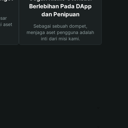
Berlebihan Pada DApp
dan Penipuan
sar
i aset
Sebagai sebuah dompet,
menjaga aset pengguna adalah
inti dari misi kami.