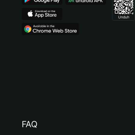
Unduh
FAQ