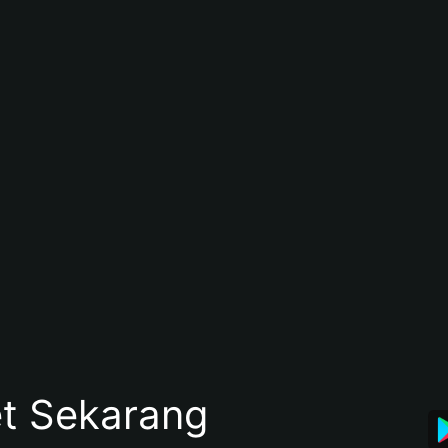
et Sekarang