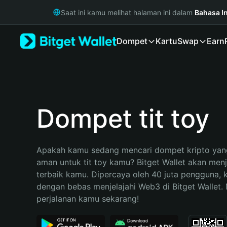
English
Saat ini kamu melihat halaman ini dalam
Bahasa I
日本語
Tiếng Việt
Dompet
Kartu
Swap
Earn
Русский
Español (Latinoamérica)
Türkçe
Italiano
Français
Deutsch
Dompet tit toy
简体中文
繁體中文
Português (Portugal)
Apakah kamu sedang mencari dompet kripto yang
Bahasa Indonesia
aman untuk tit toy kamu? Bitget Wallet akan menja
ภาษาไทย
terbaik kamu. Dipercaya oleh 40 juta pengguna, 
हिन्दी
dengan bebas menjelajahi Web3 di Bitget Wallet. M
বাংলা
perjalanan kamu sekarang!
Español
Português (Brasil)
Español (Argentina)