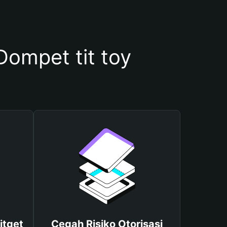
ompet tit toy
itget
Cegah Risiko Otorisasi