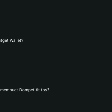
tget Wallet?
 membuat Dompet tit toy?