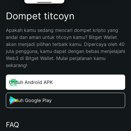
Dompet titcoyn
Apakah kamu sedang mencari dompet kripto yang 
andal dan aman untuk titcoyn kamu? Bitget Wallet 
akan menjadi pilihan terbaik kamu. Dipercaya oleh 40 
juta pengguna, kamu dapat dengan bebas menjelajahi 
Web3 di Bitget Wallet. Mulai perjalanan kamu 
sekarang!
Unduh Android APK
Unduh Google Play
FAQ