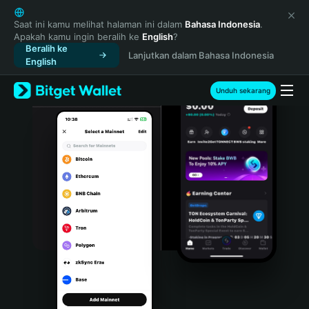
English
日本語
Saat ini kamu melihat halaman ini dalam
Bahasa Indonesia
.
Apakah kamu ingin beralih ke
English
?
Tiếng Việt
Beralih ke
Lanjutkan dalam Bahasa Indonesia
Русский
English
Español (Latinoamérica)
Türkçe
Unduh sekarang
Italiano
Français
Deutsch
简体中文
繁體中文
Português (Portugal)
Bahasa Indonesia
ภาษาไทย
हिन्दी
বাংলা
Español
Português (Brasil)
Español (Argentina)