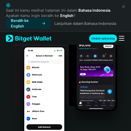
English
日本語
Saat ini kamu melihat halaman ini dalam
Bahasa Indonesia
.
Apakah kamu ingin beralih ke
English
?
Tiếng Việt
Beralih ke
Lanjutkan dalam Bahasa Indonesia
Русский
English
Español (Latinoamérica)
Türkçe
Unduh sekarang
Italiano
Français
Deutsch
简体中文
繁體中文
Português (Portugal)
Bahasa Indonesia
ภาษาไทย
हिन्दी
বাংলা
Español
Português (Brasil)
Español (Argentina)