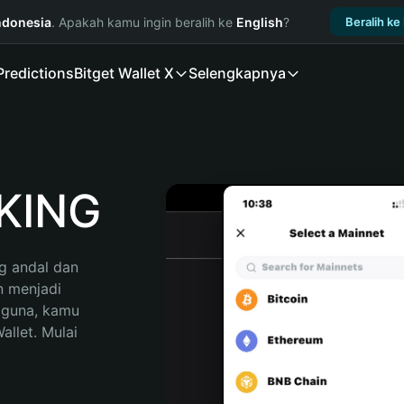
ndonesia
. Apakah kamu ingin beralih ke
English
?
Beralih ke
Predictions
Bitget Wallet X
Selengkapnya
KING
 andal dan 
 menjadi 
gguna, kamu 
llet. Mulai 