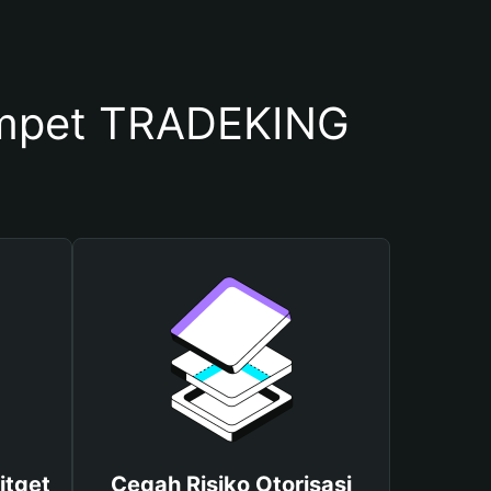
mpet TRADEKING
itget
Cegah Risiko Otorisasi