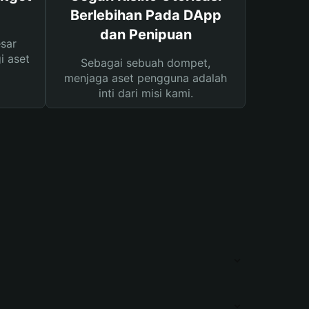
Berlebihan Pada DApp
dan Penipuan
sar
i aset
Sebagai sebuah dompet,
menjaga aset pengguna adalah
inti dari misi kami.