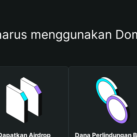
harus menggunakan Do
Dapatkan Airdrop
Dana Perlindungan B