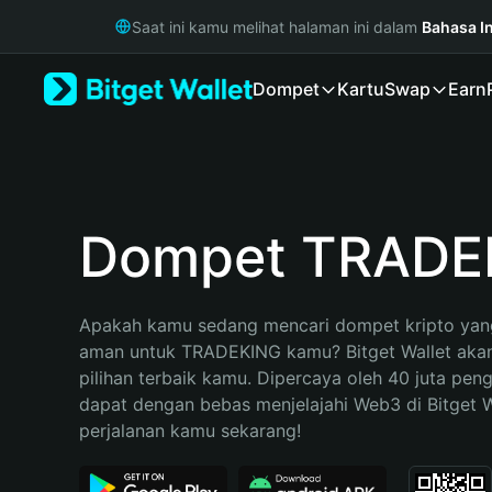
English
Saat ini kamu melihat halaman ini dalam
Bahasa I
日本語
Tiếng Việt
Dompet
Kartu
Swap
Earn
Русский
Español (Latinoamérica)
Türkçe
Italiano
Français
Deutsch
Dompet TRADE
简体中文
繁體中文
Português (Portugal)
Apakah kamu sedang mencari dompet kripto yang
Bahasa Indonesia
aman untuk TRADEKING kamu? Bitget Wallet akan
ภาษาไทย
pilihan terbaik kamu. Dipercaya oleh 40 juta pen
हिन्दी
dapat dengan bebas menjelajahi Web3 di Bitget Wa
বাংলা
perjalanan kamu sekarang!
Español
Português (Brasil)
Español (Argentina)