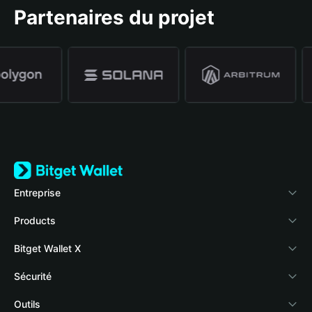
Partenaires du projet
Entreprise
À propos de Bitget Wallet
Products
Blog
Crypto Card
Bitget Wallet X
Academy
Stablecoin Earn
Développeurs
Sécurité
Actualités crypto
Payfi Crypto
Connecter votre portefeuille
Fonds de protection
Outils