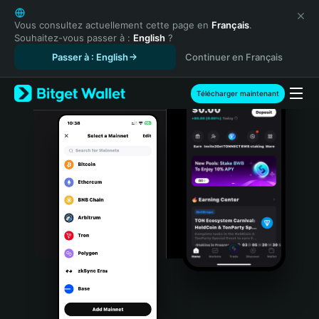
English
日本語
Vous consultez actuellement cette page en
Français
.
Souhaitez-vous passer à :
English
?
Tiếng Việt
Passer à : English
Continuer en Français
Русский
Español (Latinoamérica)
Türkçe
Télécharger maintenant
Italiano
Français
Deutsch
简体中文
繁體中文
Português (Portugal)
Bahasa Indonesia
ภาษาไทย
हिन्दी
বাংলা
Español
Português (Brasil)
Español (Argentina)