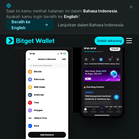
English
日本語
Saat ini kamu melihat halaman ini dalam
Bahasa Indonesia
.
Apakah kamu ingin beralih ke
English
?
Tiếng Việt
Beralih ke
Lanjutkan dalam Bahasa Indonesia
Русский
English
Español (Latinoamérica)
Türkçe
Unduh sekarang
Italiano
Français
Deutsch
简体中文
繁體中文
Português (Portugal)
Bahasa Indonesia
ภาษาไทย
हिन्दी
বাংলা
Español
Português (Brasil)
Español (Argentina)