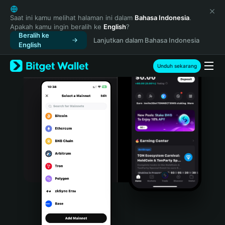
English
日本語
Saat ini kamu melihat halaman ini dalam
Bahasa Indonesia
.
Apakah kamu ingin beralih ke
English
?
Tiếng Việt
Beralih ke
Lanjutkan dalam Bahasa Indonesia
Русский
English
Español (Latinoamérica)
Türkçe
Unduh sekarang
Italiano
Français
Deutsch
简体中文
繁體中文
Português (Portugal)
Bahasa Indonesia
ภาษาไทย
हिन्दी
বাংলা
Español
Português (Brasil)
Español (Argentina)