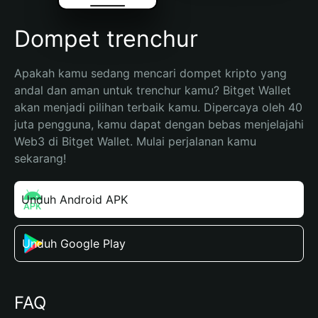
Dompet trenchur
Apakah kamu sedang mencari dompet kripto yang 
andal dan aman untuk trenchur kamu? Bitget Wallet 
akan menjadi pilihan terbaik kamu. Dipercaya oleh 40 
juta pengguna, kamu dapat dengan bebas menjelajahi 
Web3 di Bitget Wallet. Mulai perjalanan kamu 
sekarang!
Unduh Android APK
Unduh Google Play
FAQ