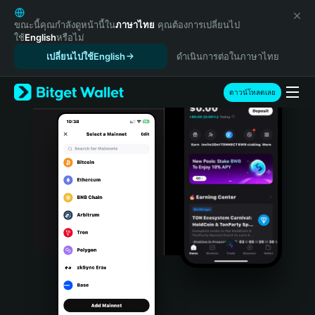
English
日本語
ขณะนี้คุณกำลังดูหน้านี้ใน
ภาษาไทย
คุณต้องการเปลี่ยนไป
ใช้
English
หรือไม่
Tiếng Việt
เปลี่ยนไปใช้English
ดำเนินการต่อในภาษาไทย
Русский
Español (Latinoamérica)
Türkçe
ดาวน์โหลดเลย
Italiano
Français
Deutsch
简体中文
繁體中文
Português (Portugal)
Bahasa Indonesia
ภาษาไทย
हिन्दी
বাংলা
Español
Português (Brasil)
Español (Argentina)