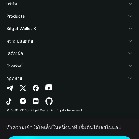
บริษัท
เกี่ยวกับ Bitget Wallet
Products
Blog
Crypto Card
Bitget Wallet X
Academy
Stablecoin Earn
นักพัฒนา
ความปลอดภัย
ข่าวสารด้านคริปโต
Payfi Crypto
เชื่อมต่อ Wallet
Protection Fund
เครื่องมือ
ศูนย์ช่วยเหลือ
Crypto Swap API
Bitget Wallet Pay
เทคโนโลยีความปลอดภัย
ซื้อคริปโต
สินทรัพย์
ติดต่อเรา
Altcoin Season Index
ลิสต์โปรเจกต์
การตรวจจับการอนุญาต
Arbitrum
กฎหมาย
ทรัพยากรข้อมูลของแบรนด์
Prediction Markets
การตรวจจับสัญญา
Avalanche
นโยบายความเป็นส่วนตัว
อาชีพ
DApp
การโอนเป็นชุด
Bitcoin
ข้อตกลงในการใช้บริการ
© 2018-2026 Bitget Wallet All Rights Reserved
การยืนยันช่องทางอย่างเป็นทางการ
Trade
BNB Chain
Risk Disclosure
ทำความเข้าใจโทเค็นในหนึ่งนาที เริ่มต้นได้เลยในแอป
RWA
Polygon