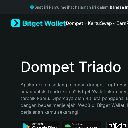
English
Saat ini kamu melihat halaman ini dalam
Bahasa I
日本語
Tiếng Việt
Dompet
Kartu
Swap
Earn
Русский
Español (Latinoamérica)
Türkçe
Italiano
Français
Deutsch
Dompet Triado
简体中文
繁體中文
Português (Portugal)
Apakah kamu sedang mencari dompet kripto yang
Bahasa Indonesia
aman untuk Triado kamu? Bitget Wallet akan menja
ภาษาไทย
terbaik kamu. Dipercaya oleh 40 juta pengguna, 
हिन्दी
dengan bebas menjelajahi Web3 di Bitget Wallet. M
বাংলা
perjalanan kamu sekarang!
Español
Português (Brasil)
Español (Argentina)