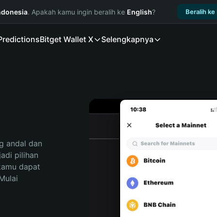
ndonesia
. Apakah kamu ingin beralih ke
English
?
Beralih ke
Predictions
Bitget Wallet X
Selengkapnya
 andal dan 
di pilihan 
kamu dapat 
ulai 