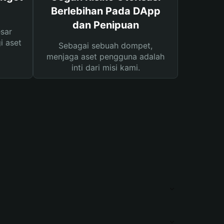
Berlebihan Pada DApp
dan Penipuan
sar
i aset
Sebagai sebuah dompet,
menjaga aset pengguna adalah
inti dari misi kami.