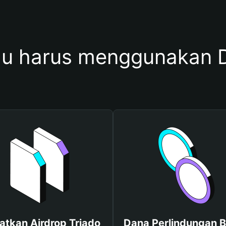
u harus menggunakan D
atkan Airdrop Triado
Dana Perlindungan B