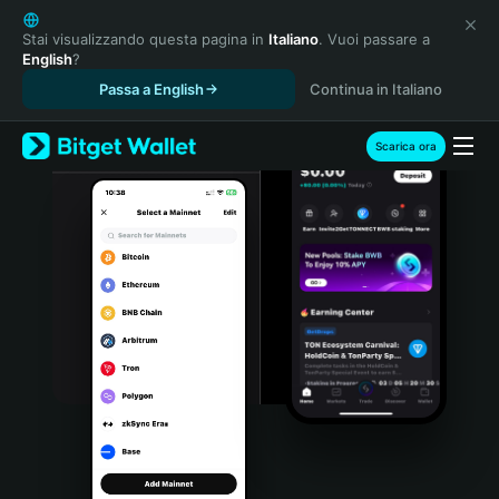
English
日本語
Stai visualizzando questa pagina in
Italiano
. Vuoi passare a
English
?
Tiếng Việt
Passa a English
Continua in Italiano
Русский
Español (Latinoamérica)
Türkçe
Scarica ora
Italiano
Français
Deutsch
简体中文
繁體中文
Português (Portugal)
Bahasa Indonesia
ภาษาไทย
हिन्दी
বাংলা
Español
Português (Brasil)
Español (Argentina)