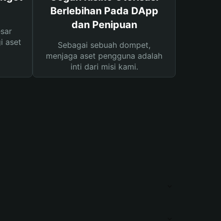
Berlebihan Pada DApp
dan Penipuan
sar
i aset
Sebagai sebuah dompet,
menjaga aset pengguna adalah
inti dari misi kami.