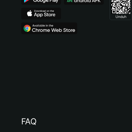
Unduh
FAQ