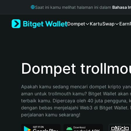
English
Saat ini kamu melihat halaman ini dalam
Bahasa I
日本語
Tiếng Việt
Dompet
Kartu
Swap
Earn
Русский
Español (Latinoamérica)
Türkçe
Italiano
Français
Deutsch
Dompet trollmo
简体中文
繁體中文
Português (Portugal)
Apakah kamu sedang mencari dompet kripto yang
Bahasa Indonesia
aman untuk trollmouth kamu? Bitget Wallet akan m
ภาษาไทย
terbaik kamu. Dipercaya oleh 40 juta pengguna, 
हिन्दी
dengan bebas menjelajahi Web3 di Bitget Wallet. M
বাংলা
perjalanan kamu sekarang!
Español
Português (Brasil)
Español (Argentina)