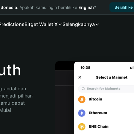
ndonesia
. Apakah kamu ingin beralih ke
English
?
Beralih ke
Predictions
Bitget Wallet X
Selengkapnya
uth
 andal dan 
enjadi pilihan 
kamu dapat 
ulai 