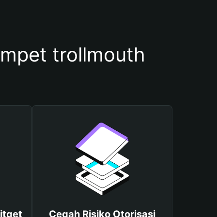
pet trollmouth
itget
Cegah Risiko Otorisasi