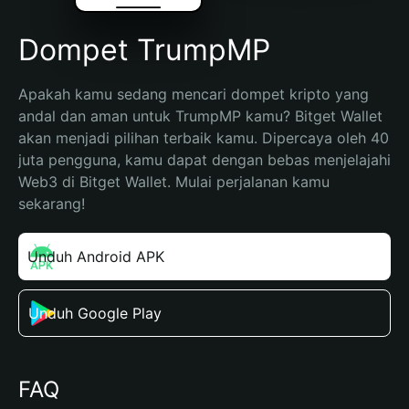
Dompet TrumpMP
Apakah kamu sedang mencari dompet kripto yang 
andal dan aman untuk TrumpMP kamu? Bitget Wallet 
akan menjadi pilihan terbaik kamu. Dipercaya oleh 40 
juta pengguna, kamu dapat dengan bebas menjelajahi 
Web3 di Bitget Wallet. Mulai perjalanan kamu 
sekarang!
Unduh Android APK
Unduh Google Play
FAQ