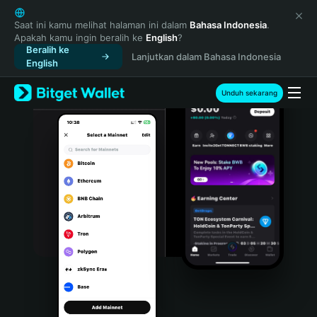
English
日本語
Saat ini kamu melihat halaman ini dalam
Bahasa Indonesia
.
Apakah kamu ingin beralih ke
English
?
Tiếng Việt
Beralih ke
Lanjutkan dalam Bahasa Indonesia
Русский
English
Español (Latinoamérica)
Türkçe
Unduh sekarang
Italiano
Français
Deutsch
简体中文
繁體中文
Português (Portugal)
Bahasa Indonesia
ภาษาไทย
हिन्दी
বাংলা
Español
Português (Brasil)
Español (Argentina)