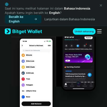
English
日本語
Saat ini kamu melihat halaman ini dalam
Bahasa Indonesia
.
Apakah kamu ingin beralih ke
English
?
Tiếng Việt
Beralih ke
Lanjutkan dalam Bahasa Indonesia
Русский
English
Español (Latinoamérica)
Türkçe
Unduh sekarang
Italiano
Français
Deutsch
简体中文
繁體中文
Português (Portugal)
Bahasa Indonesia
ภาษาไทย
हिन्दी
বাংলা
Español
Português (Brasil)
Español (Argentina)