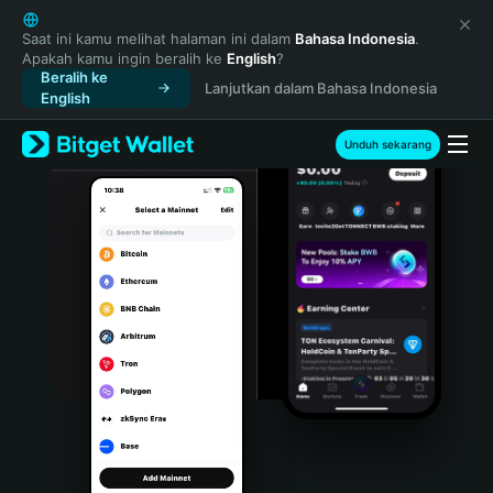
English
日本語
Saat ini kamu melihat halaman ini dalam
Bahasa Indonesia
.
Apakah kamu ingin beralih ke
English
?
Tiếng Việt
Beralih ke
Lanjutkan dalam Bahasa Indonesia
Русский
English
Español (Latinoamérica)
Türkçe
Unduh sekarang
Italiano
Français
Deutsch
简体中文
繁體中文
Português (Portugal)
Bahasa Indonesia
ภาษาไทย
हिन्दी
বাংলা
Español
Português (Brasil)
Español (Argentina)