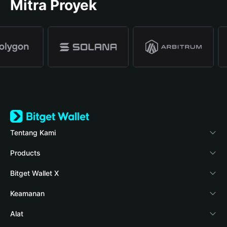
Mitra Proyek
Tentang Kami
Bitget Wallet
Products
Blog
Crypto Card
Bitget Wallet X
Verifikasi keaslian
Stablecoin Earn
Pengembang
Keamanan
Berita kripto
Payfi Crypto
Hubungkan dompet
Dana perlindungan
Alat