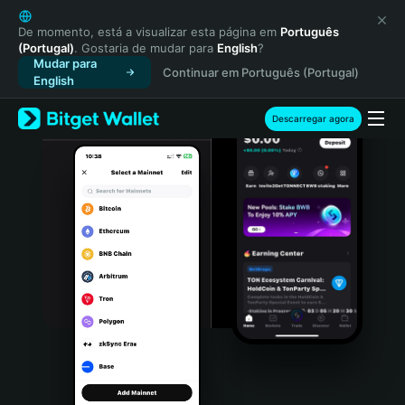
English
日本語
De momento, está a visualizar esta página em
Português
(Portugal)
. Gostaria de mudar para
English
?
Tiếng Việt
Mudar para
Continuar em Português (Portugal)
Русский
English
Español (Latinoamérica)
Türkçe
Descarregar agora
Italiano
Français
Deutsch
简体中文
繁體中文
Português (Portugal)
Bahasa Indonesia
ภาษาไทย
हिन्दी
বাংলা
Español
Português (Brasil)
Español (Argentina)