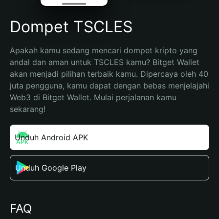
Dompet TSCLES
Apakah kamu sedang mencari dompet kripto yang 
andal dan aman untuk TSCLES kamu? Bitget Wallet 
akan menjadi pilihan terbaik kamu. Dipercaya oleh 40 
juta pengguna, kamu dapat dengan bebas menjelajahi 
Web3 di Bitget Wallet. Mulai perjalanan kamu 
sekarang!
Unduh Android APK
Unduh Google Play
FAQ