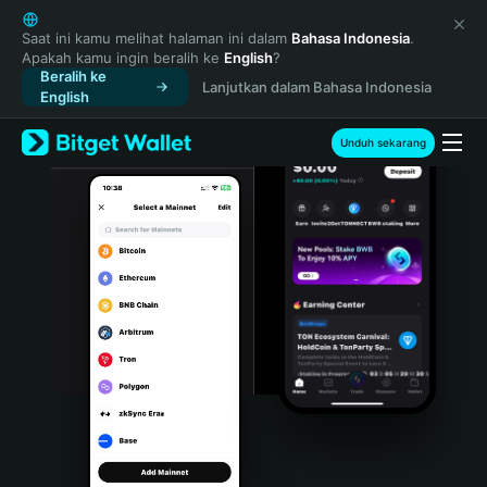
English
日本語
Saat ini kamu melihat halaman ini dalam
Bahasa Indonesia
.
Apakah kamu ingin beralih ke
English
?
Tiếng Việt
Beralih ke
Lanjutkan dalam Bahasa Indonesia
Русский
English
Español (Latinoamérica)
Türkçe
Unduh sekarang
Italiano
Français
Deutsch
简体中文
繁體中文
Português (Portugal)
Bahasa Indonesia
ภาษาไทย
हिन्दी
বাংলা
Español
Português (Brasil)
Español (Argentina)