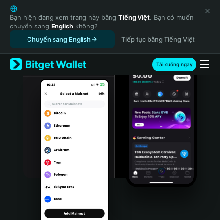
English
日本語
Bạn hiện đang xem trang này bằng
Tiếng Việt
. Bạn có muốn
chuyển sang
English
không?
Tiếng Việt
Chuyển sang English
Tiếp tục bằng Tiếng Việt
Русский
Español (Latinoamérica)
Türkçe
Tải xuống ngay
Italiano
Français
Deutsch
简体中文
繁體中文
Português (Portugal)
Bahasa Indonesia
ภาษาไทย
हिन्दी
বাংলা
Español
Português (Brasil)
Español (Argentina)