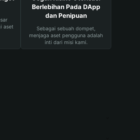
Berlebihan Pada DApp
dan Penipuan
sar
i aset
Sebagai sebuah dompet,
menjaga aset pengguna adalah
inti dari misi kami.