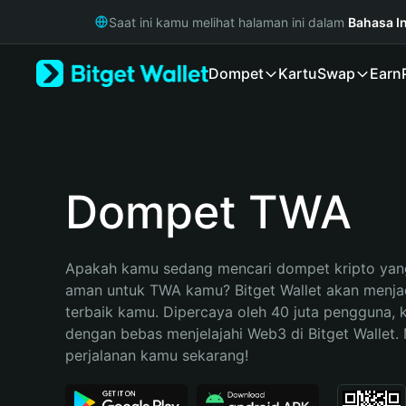
English
Saat ini kamu melihat halaman ini dalam
Bahasa I
日本語
Tiếng Việt
Dompet
Kartu
Swap
Earn
Русский
Español (Latinoamérica)
Türkçe
Italiano
Français
Deutsch
Dompet TWA
简体中文
繁體中文
Português (Portugal)
Apakah kamu sedang mencari dompet kripto yang
Bahasa Indonesia
aman untuk TWA kamu? Bitget Wallet akan menjadi
ภาษาไทย
terbaik kamu. Dipercaya oleh 40 juta pengguna, 
हिन्दी
dengan bebas menjelajahi Web3 di Bitget Wallet. M
বাংলা
perjalanan kamu sekarang!
Español
Português (Brasil)
Español (Argentina)