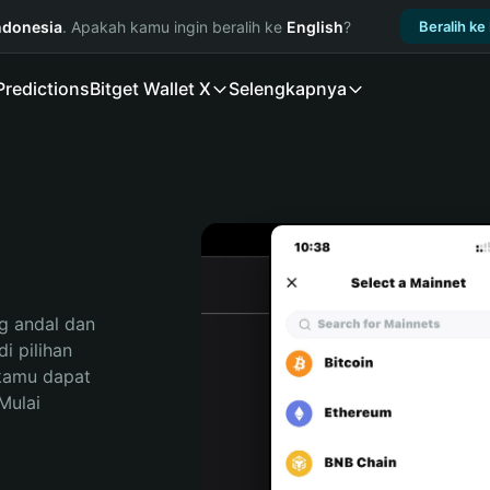
ndonesia
. Apakah kamu ingin beralih ke
English
?
Beralih ke
Predictions
Bitget Wallet X
Selengkapnya
 andal dan 
 pilihan 
kamu dapat 
ulai 