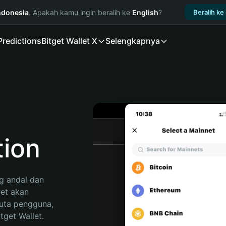
ndonesia
. Apakah kamu ingin beralih ke
English
?
Beralih ke
Predictions
Bitget Wallet X
Selengkapnya
ion
 andal dan 
et akan 
uta pengguna, 
get Wallet. 