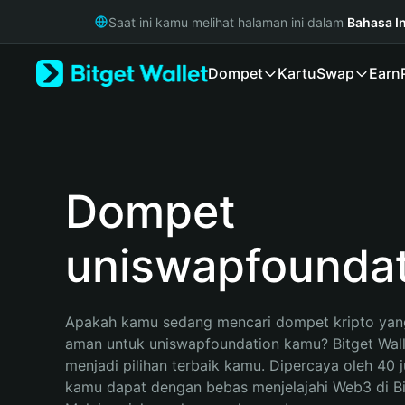
English
Saat ini kamu melihat halaman ini dalam
Bahasa I
日本語
Tiếng Việt
Dompet
Kartu
Swap
Earn
Русский
Español (Latinoamérica)
Türkçe
Italiano
Français
Deutsch
Dompet
简体中文
繁體中文
uniswapfoundat
Português (Portugal)
Bahasa Indonesia
ภาษาไทย
हिन्दी
Apakah kamu sedang mencari dompet kripto yang
বাংলা
aman untuk uniswapfoundation kamu? Bitget Wall
Español
menjadi pilihan terbaik kamu. Dipercaya oleh 40 j
Português (Brasil)
kamu dapat dengan bebas menjelajahi Web3 di Bit
Español (Argentina)