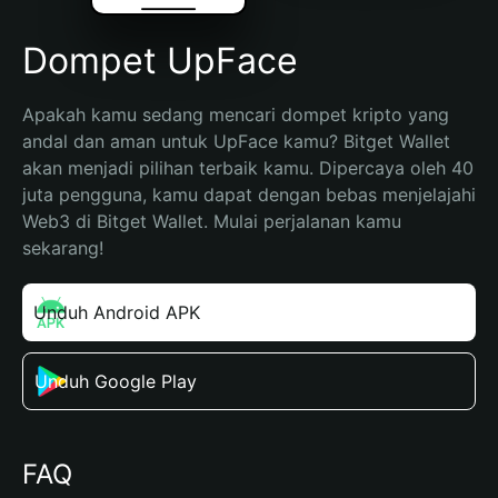
Dompet UpFace
Apakah kamu sedang mencari dompet kripto yang 
andal dan aman untuk UpFace kamu? Bitget Wallet 
akan menjadi pilihan terbaik kamu. Dipercaya oleh 40 
juta pengguna, kamu dapat dengan bebas menjelajahi 
Web3 di Bitget Wallet. Mulai perjalanan kamu 
sekarang!
Unduh Android APK
Unduh Google Play
FAQ