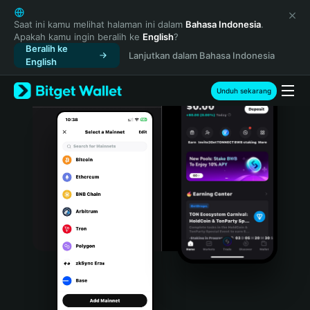
English
日本語
Saat ini kamu melihat halaman ini dalam
Bahasa Indonesia
.
Apakah kamu ingin beralih ke
English
?
Tiếng Việt
Beralih ke
Lanjutkan dalam Bahasa Indonesia
Русский
English
Español (Latinoamérica)
Türkçe
Unduh sekarang
Italiano
Français
Deutsch
简体中文
繁體中文
Português (Portugal)
Bahasa Indonesia
ภาษาไทย
हिन्दी
বাংলা
Español
Português (Brasil)
Español (Argentina)