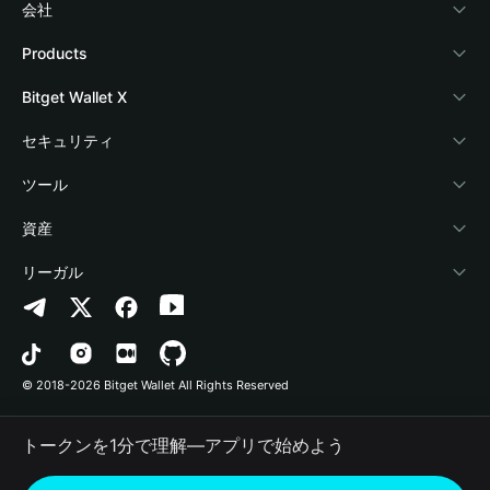
会社
Bitget Walletについて
Products
ブログ
Crypto Card
Bitget Wallet X
アカデミー
Stablecoin Earn
デベロッパー
セキュリティ
暗号資産ニュース
Payfi Crypto
ウォレットを接続
保護基金
ツール
Help Center
Crypto Swap API
Bitget Wallet Pay
セキュリティ技術
暗号資産を購入
資産
お問い合わせ
Altcoin Season Index
プロジェクトを掲載
認証検出
Arbitrum
リーガル
ブランドリソース
Prediction Markets
コントラクト検出
Avalanche
プライバシーポリシー
キャリア
DApp
一括送金
Bitcoin
利用規約
© 2018-2026 Bitget Wallet All Rights Reserved
公式チャンネル認証
Trade
BNB Chain
Risk Disclosure
トークンを1分で理解―アプリで始めよう
RWA
Polygon