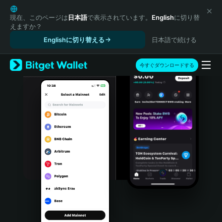
English
日本語
現在、このページは
日本語
で表示されています。
English
に切り替
えますか？
Tiếng Việt
Englishに切り替える
日本語で続ける
Русский
Español (Latinoamérica)
Türkçe
今すぐダウンロードする
Italiano
Français
Deutsch
简体中文
繁體中文
Português (Portugal)
Bahasa Indonesia
ภาษาไทย
हिन्दी
বাংলা
Español
Português (Brasil)
Español (Argentina)