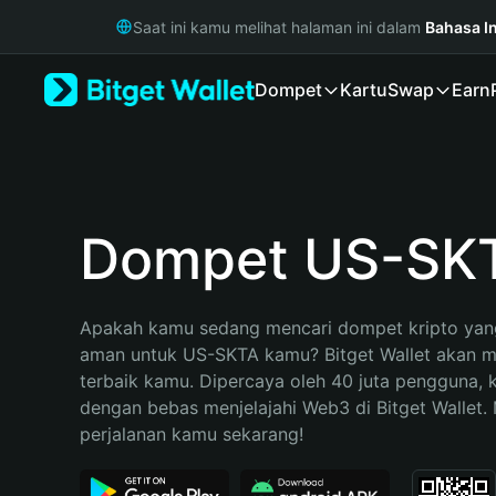
English
Saat ini kamu melihat halaman ini dalam
Bahasa I
日本語
Tiếng Việt
Dompet
Kartu
Swap
Earn
Русский
Español (Latinoamérica)
Türkçe
Italiano
Français
Deutsch
Dompet US-SK
简体中文
繁體中文
Português (Portugal)
Apakah kamu sedang mencari dompet kripto yang
Bahasa Indonesia
aman untuk US-SKTA kamu? Bitget Wallet akan men
ภาษาไทย
terbaik kamu. Dipercaya oleh 40 juta pengguna, 
हिन्दी
dengan bebas menjelajahi Web3 di Bitget Wallet. M
বাংলা
perjalanan kamu sekarang!
Español
Português (Brasil)
Español (Argentina)