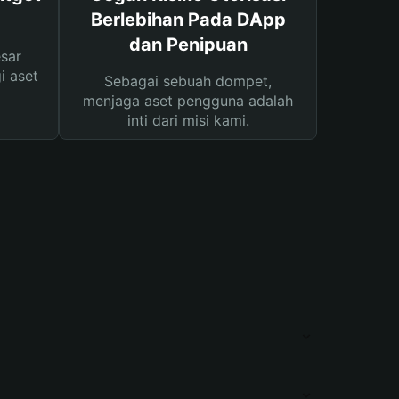
Berlebihan Pada DApp
dan Penipuan
sar
i aset
Sebagai sebuah dompet,
menjaga aset pengguna adalah
inti dari misi kami.