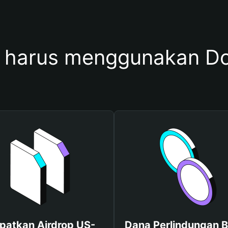
 harus menggunakan D
patkan Airdrop US-
Dana Perlindungan B