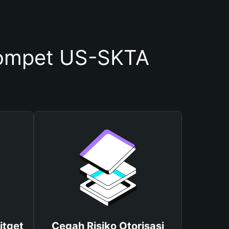
ompet US-SKTA
itget
Cegah Risiko Otorisasi