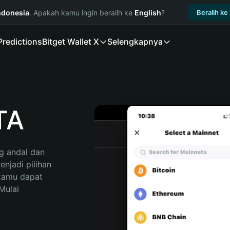
ndonesia
. Apakah kamu ingin beralih ke
English
?
Beralih ke
Predictions
Bitget Wallet X
Selengkapnya
TA
 andal dan 
jadi pilihan 
kamu dapat 
ulai 