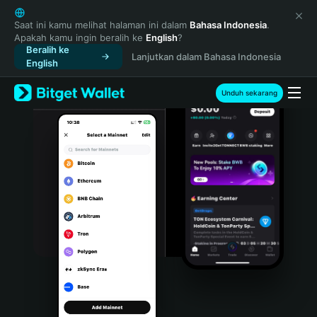
English
日本語
Saat ini kamu melihat halaman ini dalam
Bahasa Indonesia
.
Apakah kamu ingin beralih ke
English
?
Tiếng Việt
Beralih ke
Lanjutkan dalam Bahasa Indonesia
Русский
English
Español (Latinoamérica)
Türkçe
Unduh sekarang
Italiano
Français
Deutsch
简体中文
繁體中文
Português (Portugal)
Bahasa Indonesia
ภาษาไทย
हिन्दी
বাংলা
Español
Português (Brasil)
Español (Argentina)