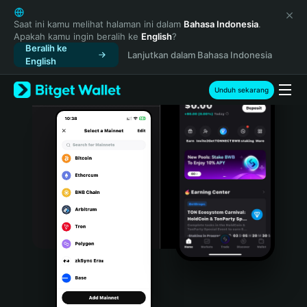
English
日本語
Saat ini kamu melihat halaman ini dalam
Bahasa Indonesia
.
Apakah kamu ingin beralih ke
English
?
Tiếng Việt
Beralih ke
Lanjutkan dalam Bahasa Indonesia
Русский
English
Español (Latinoamérica)
Türkçe
Unduh sekarang
Italiano
Français
Deutsch
简体中文
繁體中文
Português (Portugal)
Bahasa Indonesia
ภาษาไทย
हिन्दी
বাংলা
Español
Português (Brasil)
Español (Argentina)