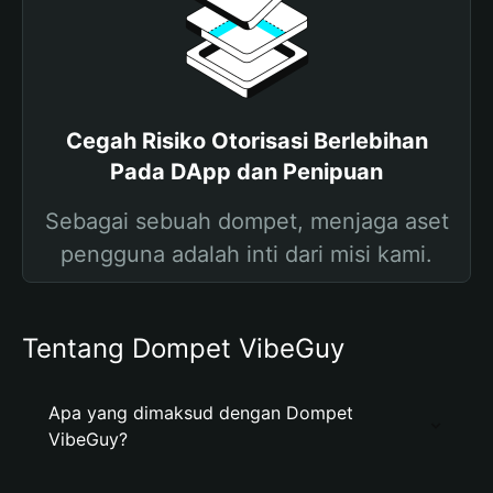
Cegah Risiko Otorisasi Berlebihan
Pada DApp dan Penipuan
Sebagai sebuah dompet, menjaga aset
pengguna adalah inti dari misi kami.
Tentang Dompet VibeGuy
Apa yang dimaksud dengan Dompet
VibeGuy?