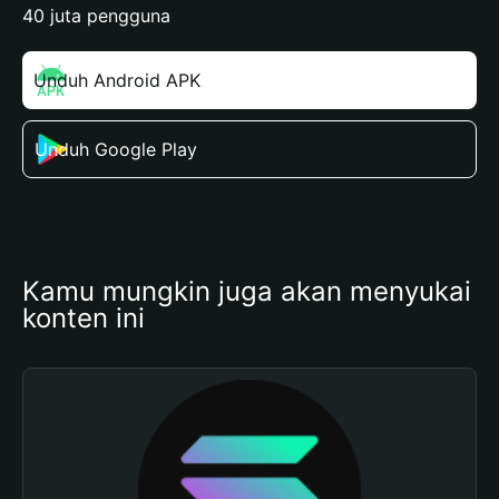
40 juta pengguna
Unduh Android APK
Unduh Google Play
Kamu mungkin juga akan menyukai 
konten ini