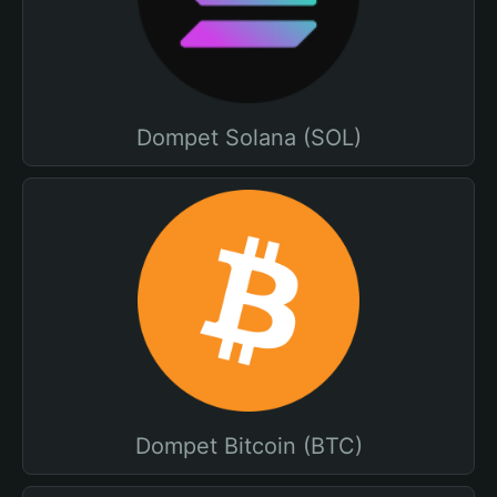
Dompet Solana (SOL)
Dompet Bitcoin (BTC)