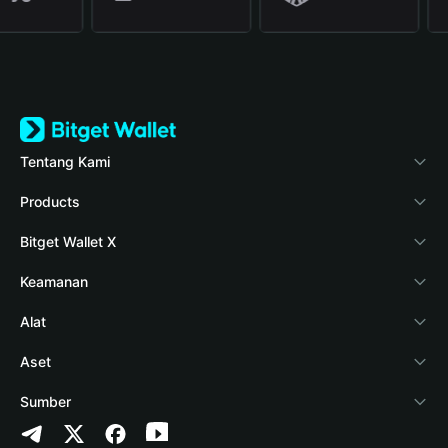
Tentang Kami
Bitget Wallet
Products
Blog
Crypto Card
Bitget Wallet X
Verifikasi keaslian
Stablecoin Earn
Pengembang
Keamanan
Berita kripto
Payfi Crypto
Hubungkan dompet
Dana perlindungan
Alat
Pusat Bantuan
Crypto Swap API
Bitget Wallet Pay
Teknologi keamanan
Beli kripto
Aset
Hubungi Kami
Altcoin Season Index
Listing proyek
Deteksi otorisasi
Arbitrum
Sumber
Sumber merek
Prediction Markets
Deteksi kontrak
Avalanche
Kebijakan Privasi