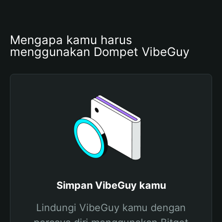
Mengapa kamu harus 
menggunakan Dompet VibeGuy
Simpan VibeGuy kamu
Lindungi VibeGuy kamu dengan