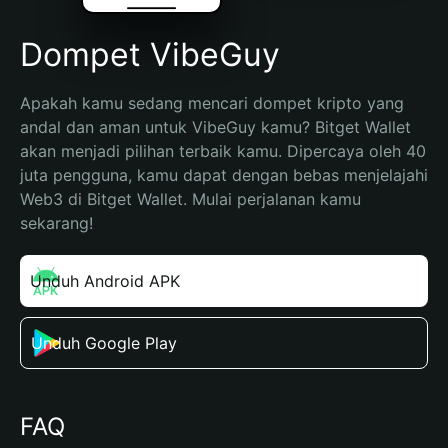
Dompet VibeGuy
Apakah kamu sedang mencari dompet kripto yang 
andal dan aman untuk VibeGuy kamu? Bitget Wallet 
akan menjadi pilihan terbaik kamu. Dipercaya oleh 40 
juta pengguna, kamu dapat dengan bebas menjelajahi 
Web3 di Bitget Wallet. Mulai perjalanan kamu 
sekarang!
Unduh Android APK
Unduh Google Play
FAQ