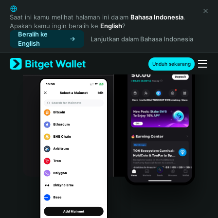
English
日本語
Saat ini kamu melihat halaman ini dalam
Bahasa Indonesia
.
Apakah kamu ingin beralih ke
English
?
Tiếng Việt
Beralih ke
Lanjutkan dalam Bahasa Indonesia
Русский
English
Español (Latinoamérica)
Türkçe
Unduh sekarang
Italiano
Français
Deutsch
简体中文
繁體中文
Português (Portugal)
Bahasa Indonesia
ภาษาไทย
हिन्दी
বাংলা
Español
Português (Brasil)
Español (Argentina)