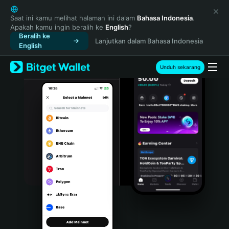
English
日本語
Saat ini kamu melihat halaman ini dalam
Bahasa Indonesia
.
Apakah kamu ingin beralih ke
English
?
Tiếng Việt
Beralih ke
Lanjutkan dalam Bahasa Indonesia
Русский
English
Español (Latinoamérica)
Türkçe
Unduh sekarang
Italiano
Français
Deutsch
简体中文
繁體中文
Português (Portugal)
Bahasa Indonesia
ภาษาไทย
हिन्दी
বাংলা
Español
Português (Brasil)
Español (Argentina)