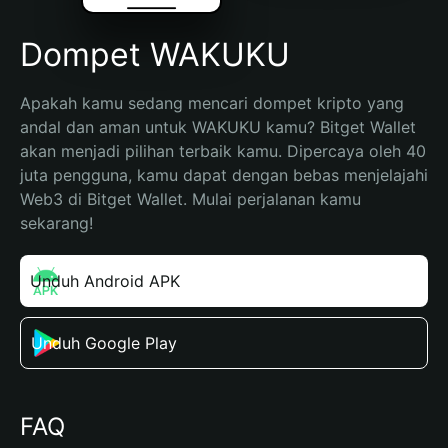
Dompet WAKUKU
Apakah kamu sedang mencari dompet kripto yang 
andal dan aman untuk WAKUKU kamu? Bitget Wallet 
akan menjadi pilihan terbaik kamu. Dipercaya oleh 40 
juta pengguna, kamu dapat dengan bebas menjelajahi 
Web3 di Bitget Wallet. Mulai perjalanan kamu 
sekarang!
Unduh Android APK
Unduh Google Play
FAQ