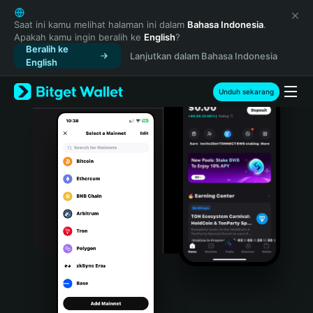
English
日本語
Saat ini kamu melihat halaman ini dalam
Bahasa Indonesia
.
Apakah kamu ingin beralih ke
English
?
Tiếng Việt
Beralih ke
Lanjutkan dalam Bahasa Indonesia
Русский
English
Español (Latinoamérica)
Türkçe
Unduh sekarang
Italiano
Français
Deutsch
简体中文
繁體中文
Português (Portugal)
Bahasa Indonesia
ภาษาไทย
हिन्दी
বাংলা
Español
Português (Brasil)
Español (Argentina)