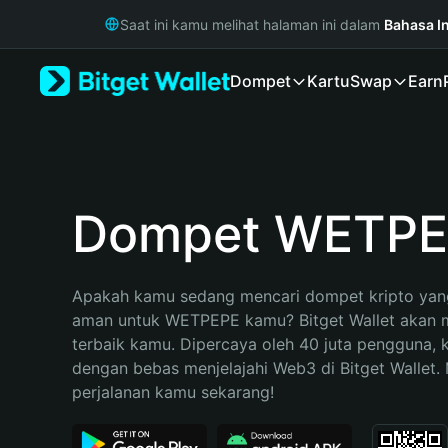
English
Saat ini kamu melihat halaman ini dalam
Bahasa I
日本語
Tiếng Việt
Dompet
Kartu
Swap
Earn
Русский
Español (Latinoamérica)
Türkçe
Italiano
Français
Deutsch
Dompet WETPE
简体中文
繁體中文
Português (Portugal)
Apakah kamu sedang mencari dompet kripto yang
Bahasa Indonesia
aman untuk WETPEPE kamu? Bitget Wallet akan me
ภาษาไทย
terbaik kamu. Dipercaya oleh 40 juta pengguna, 
हिन्दी
dengan bebas menjelajahi Web3 di Bitget Wallet. M
বাংলা
perjalanan kamu sekarang!
Español
Português (Brasil)
Español (Argentina)