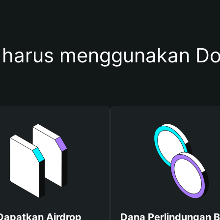
 harus menggunakan D
Dapatkan Airdrop
Dana Perlindungan B