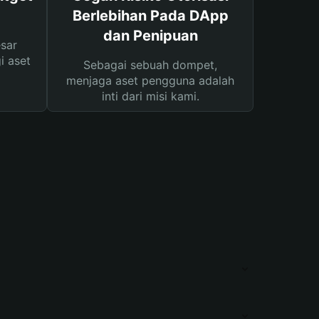
Berlebihan Pada DApp
dan Penipuan
sar
i aset
Sebagai sebuah dompet,
menjaga aset pengguna adalah
inti dari misi kami.