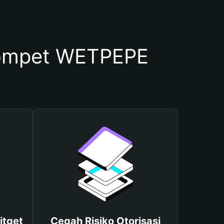
ompet WETPEPE
itget
Cegah Risiko Otorisasi