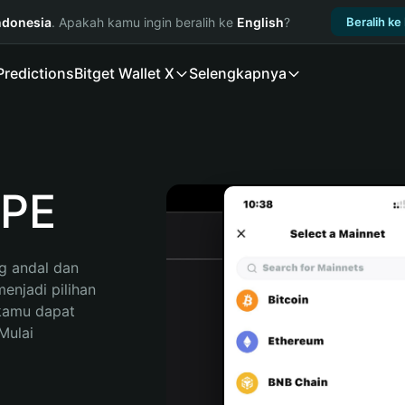
ndonesia
. Apakah kamu ingin beralih ke
English
?
Beralih ke
Predictions
Bitget Wallet X
Selengkapnya
PE
 andal dan 
njadi pilihan 
kamu dapat 
ulai 