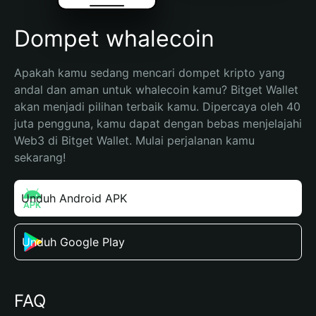
Dompet whalecoin
Apakah kamu sedang mencari dompet kripto yang 
andal dan aman untuk whalecoin kamu? Bitget Wallet 
akan menjadi pilihan terbaik kamu. Dipercaya oleh 40 
juta pengguna, kamu dapat dengan bebas menjelajahi 
Web3 di Bitget Wallet. Mulai perjalanan kamu 
sekarang!
Unduh Android APK
Unduh Google Play
FAQ