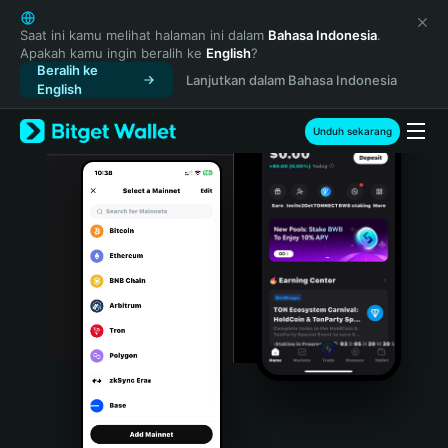
English
日本語
Saat ini kamu melihat halaman ini dalam
Bahasa Indonesia
.
Apakah kamu ingin beralih ke
English
?
Tiếng Việt
Beralih ke
Lanjutkan dalam Bahasa Indonesia
Русский
English
Español (Latinoamérica)
Türkçe
Unduh sekarang
Italiano
Français
Deutsch
简体中文
繁體中文
Português (Portugal)
Bahasa Indonesia
ภาษาไทย
हिन्दी
বাংলা
Español
Português (Brasil)
Español (Argentina)