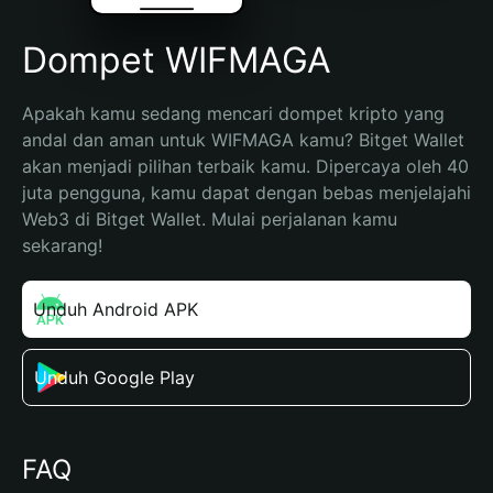
Dompet WIFMAGA
Apakah kamu sedang mencari dompet kripto yang 
andal dan aman untuk WIFMAGA kamu? Bitget Wallet 
akan menjadi pilihan terbaik kamu. Dipercaya oleh 40 
juta pengguna, kamu dapat dengan bebas menjelajahi 
Web3 di Bitget Wallet. Mulai perjalanan kamu 
sekarang!
Unduh Android APK
Unduh Google Play
FAQ