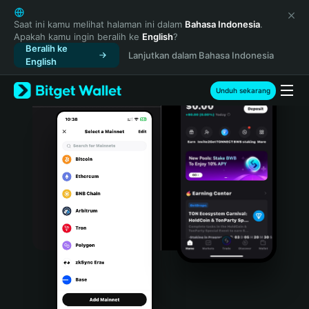
English
日本語
Saat ini kamu melihat halaman ini dalam
Bahasa Indonesia
.
Apakah kamu ingin beralih ke
English
?
Tiếng Việt
Beralih ke
Lanjutkan dalam Bahasa Indonesia
Русский
English
Español (Latinoamérica)
Türkçe
Unduh sekarang
Italiano
Français
Deutsch
简体中文
繁體中文
Português (Portugal)
Bahasa Indonesia
ภาษาไทย
हिन्दी
বাংলা
Español
Português (Brasil)
Español (Argentina)