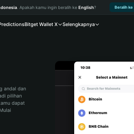
ndonesia
. Apakah kamu ingin beralih ke
English
?
Beralih ke
Predictions
Bitget Wallet X
Selengkapnya
 andal dan 
i pilihan 
kamu dapat 
ulai 