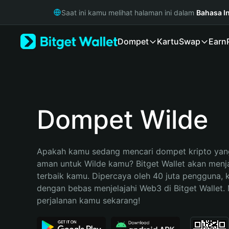
English
Saat ini kamu melihat halaman ini dalam
Bahasa I
日本語
Tiếng Việt
Dompet
Kartu
Swap
Earn
Русский
Español (Latinoamérica)
Türkçe
Italiano
Français
Deutsch
Dompet Wilde
简体中文
繁體中文
Português (Portugal)
Apakah kamu sedang mencari dompet kripto yang
Bahasa Indonesia
aman untuk Wilde kamu? Bitget Wallet akan menjad
ภาษาไทย
terbaik kamu. Dipercaya oleh 40 juta pengguna, 
हिन्दी
dengan bebas menjelajahi Web3 di Bitget Wallet. M
বাংলা
perjalanan kamu sekarang!
Español
Português (Brasil)
Español (Argentina)