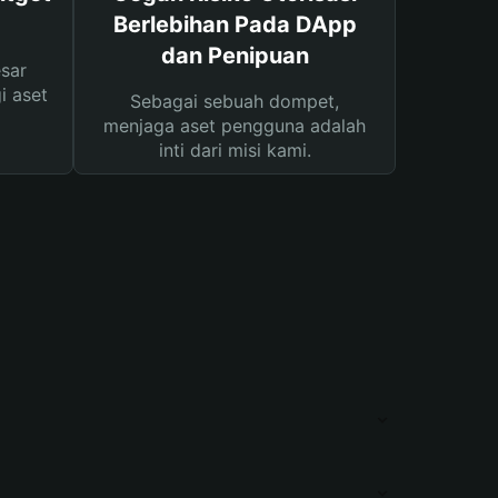
Berlebihan Pada DApp
dan Penipuan
sar
i aset
Sebagai sebuah dompet,
menjaga aset pengguna adalah
inti dari misi kami.