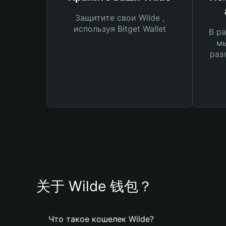
Защитите свои Wilde ,
используя Bitget Wallet
В ра
мы
раз
关于 Wilde 钱包？
Что такое кошелек Wilde?