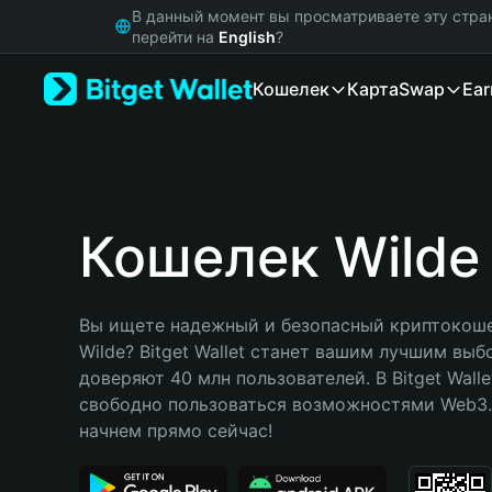
English
В данный момент вы просматриваете эту стра
日本語
перейти на
English
?
Tiếng Việt
Кошелек
Карта
Swap
Ear
Русский
Español (Latinoamérica)
Türkçe
Italiano
Français
Deutsch
Кошелек Wilde
简体中文
繁體中文
Português (Portugal)
Вы ищете надежный и безопасный криптокоше
Bahasa Indonesia
Wilde? Bitget Wallet станет вашим лучшим выб
ภาษาไทย
доверяют 40 млн пользователей. В Bitget Walle
हिन्दी
свободно пользоваться возможностями Web3. 
বাংলা
начнем прямо сейчас!
Español
Português (Brasil)
Español (Argentina)