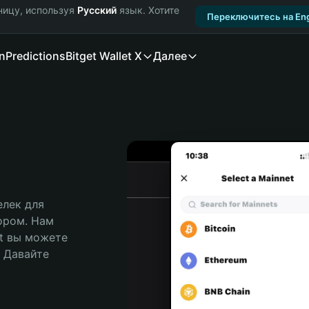
ницу, используя
Русский
язык. Хотите
Переключитесь на Eng
n
Predictions
Bitget Wallet X
Далее
лек для 
ором. Нам 
t вы можете 
Давайте 