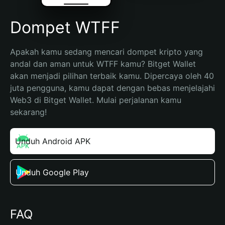
Dompet WTFF
Apakah kamu sedang mencari dompet kripto yang 
andal dan aman untuk WTFF kamu? Bitget Wallet 
akan menjadi pilihan terbaik kamu. Dipercaya oleh 40 
juta pengguna, kamu dapat dengan bebas menjelajahi 
Web3 di Bitget Wallet. Mulai perjalanan kamu 
sekarang!
Unduh Android APK
Unduh Google Play
FAQ