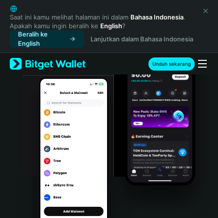
English
日本語
Saat ini kamu melihat halaman ini dalam
Bahasa Indonesia
.
Apakah kamu ingin beralih ke
English
?
Tiếng Việt
Beralih ke
Lanjutkan dalam Bahasa Indonesia
Русский
English
Español (Latinoamérica)
Türkçe
Unduh sekarang
Italiano
Français
Deutsch
简体中文
繁體中文
Português (Portugal)
Bahasa Indonesia
ภาษาไทย
हिन्दी
বাংলা
Español
Português (Brasil)
Español (Argentina)