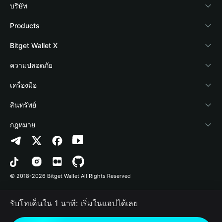
บริษัท
เกี่ยวกับ Bitget Wallet
Products
Blog
Crypto Card
Bitget Wallet X
Academy
Stablecoin Earn
นักพัฒนา
ความปลอดภัย
ข่าวสารด้านคริปโต
Payfi Crypto
เชื่อมต่อ Wallet
Protection Fund
เครื่องมือ
ศูนย์ช่วยเหลือ
Crypto Swap API
Bitget Wallet Pay
เทคโนโลยีความปลอดภัย
ซื้อคริปโต
สินทรัพย์
ติดต่อเรา
Altcoin Season Index
ลิสต์โปรเจกต์
การตรวจจับการอนุญาต
Arbitrum
กฎหมาย
ทรัพยากรข้อมูลของแบรนด์
Prediction Markets
การตรวจจับสัญญา
Avalanche
นโยบายความเป็นส่วนตัว
อาชีพ
DApp
การโอนเป็นชุด
Bitcoin
ข้อตกลงในการใช้บริการ
© 2018-2026 Bitget Wallet All Rights Reserved
การยืนยันช่องทางอย่างเป็นทางการ
Trade
BNB Chain
Risk Disclosure
รับโทเค็นใน 1 นาที: เริ่มในแอปได้เลย
RWA
Polygon