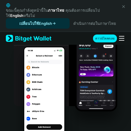
English
日本語
ขณะนี้คุณกำลังดูหน้านี้ใน
ภาษาไทย
คุณต้องการเปลี่ยนไป
ใช้
English
หรือไม่
Tiếng Việt
เปลี่ยนไปใช้English
ดำเนินการต่อในภาษาไทย
Русский
Español (Latinoamérica)
Türkçe
ดาวน์โหลดเลย
Italiano
Français
Deutsch
简体中文
繁體中文
Português (Portugal)
Bahasa Indonesia
ภาษาไทย
हिन्दी
বাংলা
Español
Português (Brasil)
Español (Argentina)