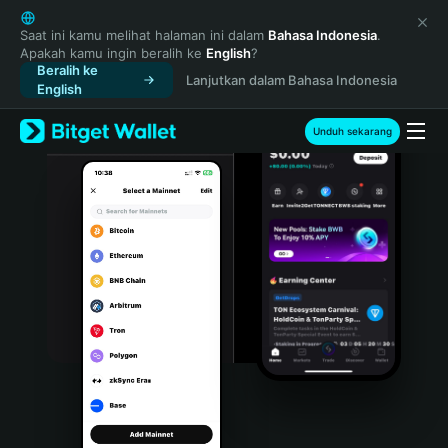
English
日本語
Saat ini kamu melihat halaman ini dalam
Bahasa Indonesia
.
Apakah kamu ingin beralih ke
English
?
Tiếng Việt
Beralih ke
Lanjutkan dalam Bahasa Indonesia
Русский
English
Español (Latinoamérica)
Türkçe
Unduh sekarang
Italiano
Français
Deutsch
简体中文
繁體中文
Português (Portugal)
Bahasa Indonesia
ภาษาไทย
हिन्दी
বাংলা
Español
Português (Brasil)
Español (Argentina)