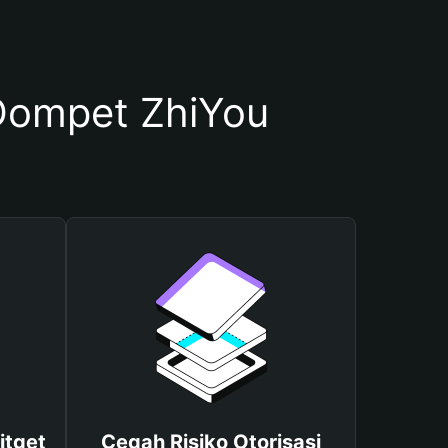
ompet ZhiYou
itget
Cegah Risiko Otorisasi