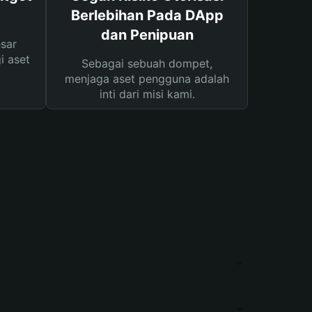
Berlebihan Pada DApp
dan Penipuan
sar
i aset
Sebagai sebuah dompet,
menjaga aset pengguna adalah
inti dari misi kami.