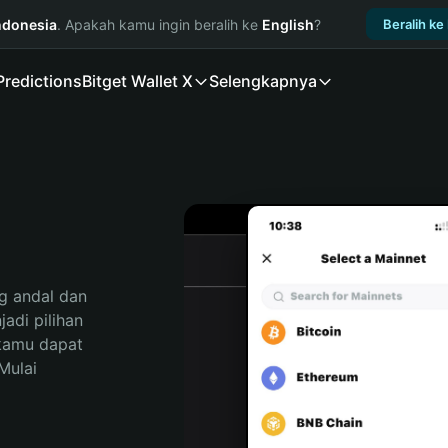
ndonesia
. Apakah kamu ingin beralih ke
English
?
Beralih ke
Predictions
Bitget Wallet X
Selengkapnya
 andal dan 
di pilihan 
kamu dapat 
ulai 