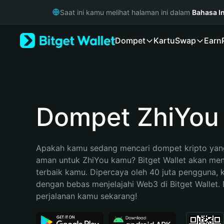
English
Saat ini kamu melihat halaman ini dalam
Bahasa I
日本語
Tiếng Việt
Dompet
Kartu
Swap
Earn
Русский
Español (Latinoamérica)
Türkçe
Italiano
Français
Deutsch
Dompet ZhiYou
简体中文
繁體中文
Português (Portugal)
Apakah kamu sedang mencari dompet kripto yang
Bahasa Indonesia
aman untuk ZhiYou kamu? Bitget Wallet akan menja
ภาษาไทย
terbaik kamu. Dipercaya oleh 40 juta pengguna, 
हिन्दी
dengan bebas menjelajahi Web3 di Bitget Wallet. M
বাংলা
perjalanan kamu sekarang!
Español
Português (Brasil)
Español (Argentina)