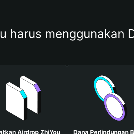
u harus menggunakan D
tkan Airdrop ZhiYou
Dana Perlindungan B