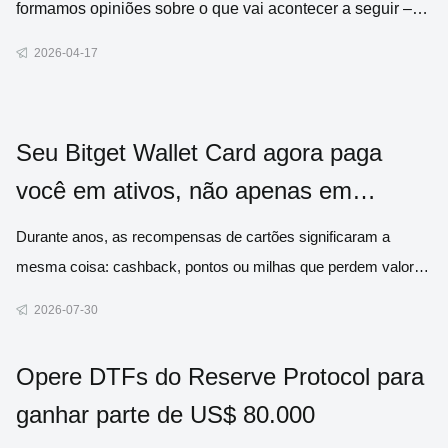
formamos opiniões sobre o que vai acontecer a seguir –
sejam elas em relação a eleições, mercados ou até
2026-04-17
mesmo esportes. No entanto, até recentemente, não havia
uma maneira simples de agir com base ne
Seu Bitget Wallet Card agora paga
você em ativos, não apenas em
dinheiro
Durante anos, as recompensas de cartões significaram a
mesma coisa: cashback, pontos ou milhas que perdem valor
com o tempo. Agora, trouxemos uma alternativa melhor. A
2026-07-30
partir de 1º de agosto, todas as compras qualificadas podem
render automaticamente ativos reais, como Bitcoin, ouro, ações
Opere DTFs do Reserve Protocol para
tokenizad
ganhar parte de US$ 80.000