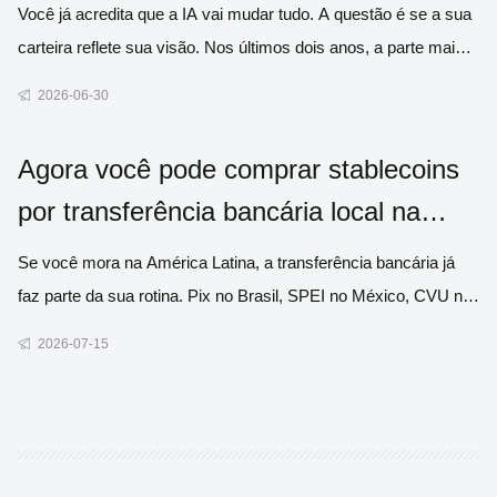
Você já acredita que a IA vai mudar tudo. A questão é se a sua
carteira reflete sua visão. Nos últimos dois anos, a parte mais
difícil de investir em IA nunca foi entender a tecnologia. O
2026-06-30
verdadeiro desafio era saber quais empresas comprar, porque
a IA nunca foi apenas uma única empresa. Ela represe
Agora você pode comprar stablecoins
por transferência bancária local na
América Latina
Se você mora na América Latina, a transferência bancária já
faz parte da sua rotina. Pix no Brasil, SPEI no México, CVU na
Argentina. É assim que o dinheiro circula. Então, por que
2026-07-15
comprar dólares digitais deveria exigir a abertura de uma conta
em outra corretora, aprender a operar via P2P ou encont