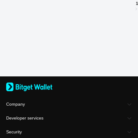
1
Company
About Bitget Wallet
Developer services
Careers
Business
Security