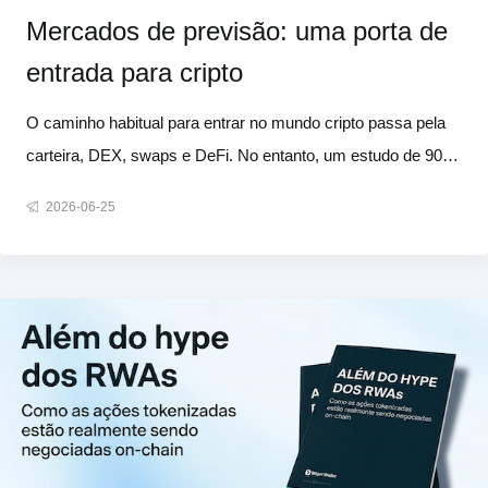
Mercados de previsão: uma porta de
entrada para cripto
O caminho habitual para entrar no mundo cripto passa pela
carteira, DEX, swaps e DeFi. No entanto, um estudo de 90
dias com 857.377 usuários ativos da Polymarket revelou que
2026-06-25
quase 60% deles nunca haviam realizado uma única
operação em DEX antes de se cadastrarem na plataforma.
Para a maioria deles,