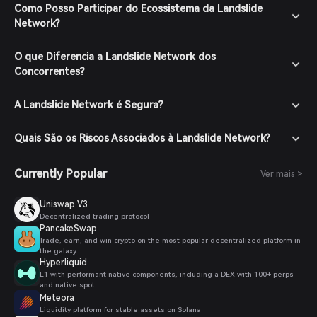
moeda fiduciária através dos métodos de pagamento
Como Posso Participar do Ecossistema da Landslide
suportados.
Network?
Navegue até o Mercado: Na Bitget Wallet, vá para a seção
de mercado e busque pelo token Landslide Network para
O que Diferencia a Landslide Network dos
ver os pares de negociação disponíveis.
Concorrentes?
Faça seu Pedido: Selecione o par de negociação desejado
(ex: token Landslide Network/USDT), insira a quantidade
A Landslide Network é Segura?
que deseja comprar e confirme seu pedido. Após a
conclusão da transação, o token Landslide Network será
adicionado à sua carteira.
Quais São os Riscos Associados à Landslide Network?
Currently Popular
Ver mais >
Uniswap V3
Decentralized trading protocol
PancakeSwap
Trade, earn, and win crypto on the most popular decentralized platform in
the galaxy.
Hyperliquid
L1 with performant native components, including a DEX with 100+ perps
and native spot.
Meteora
Liquidity platform for stable assets on Solana