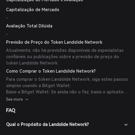
Capitalização de Mercado
-
Avaliação Total Dilúida
-
Previsão de Preço do Token Landslide Network
Atualmente, não há previsões disponíveis de especialistas
confiáveis ou publicações sobre a previsão de preço do
token Landslide Network.
Como Comprar o Token Landslide Network?
Para comprar o token Landslide Network, siga estes passos
simples usando a Bitget Wallet:
Baixe a Bitget Wallet: Se ainda não o fez, baixe o aplicativo
Bitget Wallet no site oficial ou na loja de aplicativos.
See more
Crie uma Conta: Abra o aplicativo e crie uma nova conta
FAQ
seguindo as instruções na tela. Certifique-se de proteger
sua conta com uma senha forte.
Financie sua Carteira: Deposite fundos na sua Bitget Wallet
Qual o Propósito da Landslide Network?
transferindo criptomoedas ou comprando cripto com