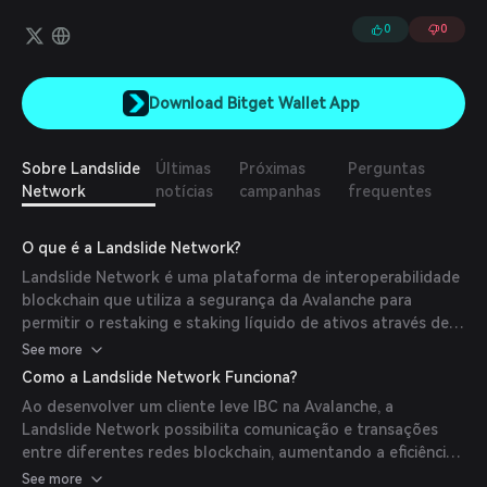
operações DeFi cross-chain, escalabilidade e experiência do
usuário simplificada, permitindo que qualquer dapp baseado em
0
0
CosmWasm funcione nativamente na rede Avalanche.
Download Bitget Wallet App
Sobre Landslide
Últimas
Próximas
Perguntas
Network
notícias
campanhas
frequentes
O que é a Landslide Network?
Landslide Network é uma plataforma de interoperabilidade
blockchain que utiliza a segurança da Avalanche para
permitir o restaking e staking líquido de ativos através de
rollups personalizáveis. Suporta conectividade Inter-
See more
Blockchain Communication (IBC), facilitando a integração
Como a Landslide Network Funciona?
perfeita entre módulos Celestia e subnets Avalanche.
Ao desenvolver um cliente leve IBC na Avalanche, a
Landslide Network possibilita comunicação e transações
entre diferentes redes blockchain, aumentando a eficiência
e funcionalidade geral do ecossistema.
See more