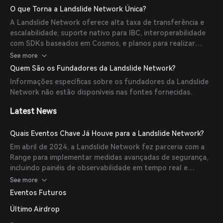
O que Torna a Landslide Network Única?
A Landslide Network oferece alta taxa de transferência e
escalabilidade, suporte nativo para IBC, interoperabilidade
com SDKs baseados em Cosmos, e planos para realizar
airdrops para usuários Avalanche e Cosmos.
See more
Quem São os Fundadores da Landslide Network?
Informações específicas sobre os fundadores da Landslide
Network não estão disponíveis nas fontes fornecidas.
Latest News
Quais Eventos Chave Já Houve para a Landslide Network?
Em abril de 2024, a Landslide Network fez parceria com a
Range para implementar medidas avançadas de segurança,
incluindo painéis de observabilidade em tempo real e
detecção de anomalias, reforçando a segurança das
See more
interações cross-chain.
Eventos Futuros
Último Airdrop
-