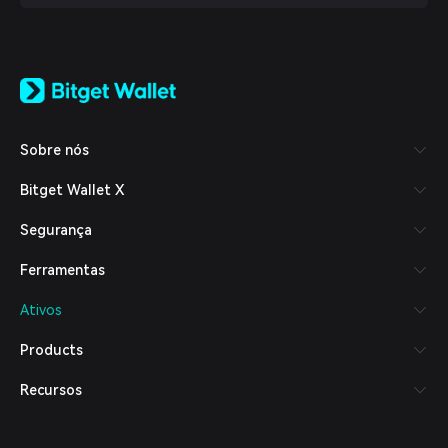
English
日本語
Tiếng Việt
Русский
Sobre nós
Español (Latinoamérica)
Türkçe
Bitget Wallet X
Italiano
Français
Segurança
Deutsch
简体中文
Ferramentas
繁體中文
Português (Portugal)
Ativos
Bahasa Indonesia
ภาษาไทย
Products
العربية
हिन्दी
Recursos
বাংলা
Español
Português (Brasil)