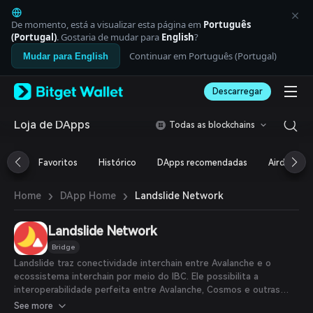
English
日本語
De momento, está a visualizar esta página em
Português
Tiếng Việt
(Portugal)
. Gostaria de mudar para
English
?
Русский
Continuar em Português (Portugal)
Mudar para English
Español (Latinoamérica)
Türkçe
Descarregar
Italiano
Français
Deutsch
Loja de DApps
Todas as blockchains
简体中文
繁體中文
Favoritos
Histórico
DApps recomendadas
Airdrop
Português (Portugal)
Bahasa Indonesia
›
›
Landslide Network
Home
DApp Home
ภาษาไทย
العربية
हिन्दी
Landslide Network
বাংলা
Bridge
Español
Landslide traz conectividade interchain entre Avalanche e o
Português (Brasil)
ecossistema interchain por meio do IBC. Ele possibilita a
Español (Argentina)
interoperabilidade perfeita entre Avalanche, Cosmos e outras
cadeias habilitadas para IBC. Marca o início de uma nova era de
See more