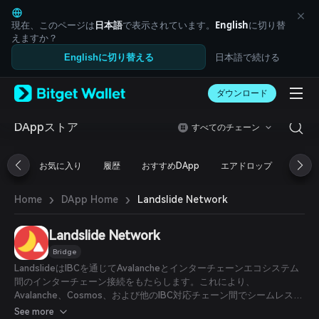
English
日本語
現在、このページは
日本語
で表示されています。
English
に切り替
Tiếng Việt
えますか？
Русский
日本語で続ける
Englishに切り替える
Español (Latinoamérica)
Türkçe
ダウンロード
Italiano
Français
Deutsch
DAppストア
すべてのチェーン
简体中文
繁體中文
お気に入り
履歴
おすすめDApp
エアドロップ
DeFi
Português (Portugal)
Bahasa Indonesia
›
›
Landslide Network
Home
DApp Home
ภาษาไทย
العربية
हिन्दी
Landslide Network
বাংলা
Bridge
Español
LandslideはIBCを通じてAvalancheとインターチェーンエコシステム
Português (Brasil)
間のインターチェーン接続をもたらします。これにより、
Español (Argentina)
Avalanche、Cosmos、および他のIBC対応チェーン間でシームレスな
相互運用性が実現します。さらに、CosmWasmベースのあらゆる
See more