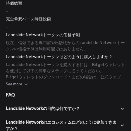
時価総額
-
完全希釈ベース時価総額
-
Landslide Networkトークンの価格予測
現在、信頼できる専門家や出版物からのLandslide Networkトー
クンの価格予測は利用可能ではありません。
Landslide Networkトークンはどのように購入しますか？
Landslide Networkトークンを購入するには、Bitgetウォレット
を使用して以下の簡単なステップに従ってください。
Bitgetウォレットのダウンロード：まだの場合は、公式ウェブサ
イトまたはアプリストアからBitgetウォレットアプリをダウンロ
See more
ードしてください。
FAQ
アカウント作成：アプリを開き、画面の指示に従って新しいアカ
ウントを作成します。強力なパスワードでアカウントを保護して
ください。
Landslide Networkの目的は何ですか？
ウォレットへの資金入金：暗号通貨の送金または法定通貨を使っ
た購入でBitgetウォレットに資金を入金します。
Landslide Networkのエコシステムにどのように参加できま
マーケットへの移動：Bitgetウォレット内のマーケットセクショ
すか？