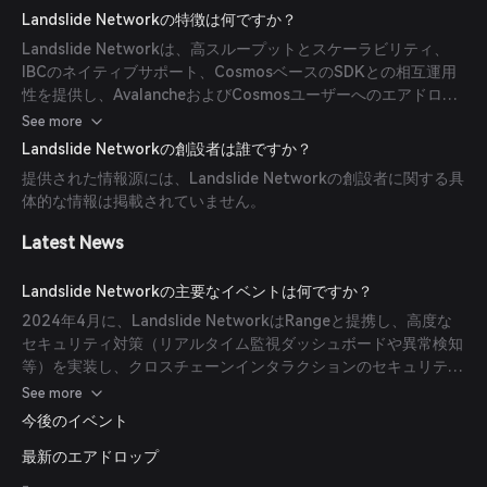
Landslide Networkの特徴は何ですか？
Landslide Networkは、高スループットとスケーラビリティ、
IBCのネイティブサポート、CosmosベースのSDKとの相互運用
性を提供し、AvalancheおよびCosmosユーザーへのエアドロッ
プ実施を計画しています。
See more
Landslide Networkの創設者は誰ですか？
提供された情報源には、Landslide Networkの創設者に関する具
体的な情報は掲載されていません。
Latest News
Landslide Networkの主要なイベントは何ですか？
2024年4月に、Landslide NetworkはRangeと提携し、高度な
セキュリティ対策（リアルタイム監視ダッシュボードや異常検知
等）を実装し、クロスチェーンインタラクションのセキュリティ
を強化しました。
See more
今後のイベント
最新のエアドロップ
-