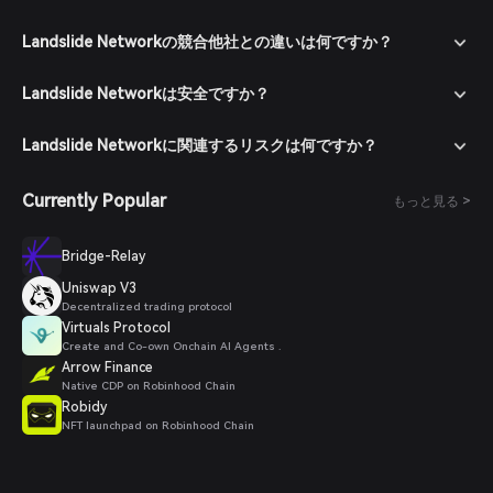
ンに移動し、Landslide Networkトークンを検索して利用可能な
取引ペアを確認します。
Landslide Networkの競合他社との違いは何ですか？
注文を出す：希望する取引ペア（例：Landslide Networkトーク
ン/USDT）を選択し、購入したい数量を入力して注文を確定し
Landslide Networkは安全ですか？
ます。取引完了後、Landslide Networkトークンがウォレットに
追加されます。
Landslide Networkに関連するリスクは何ですか？
Currently Popular
もっと見る >
Bridge-Relay
Uniswap V3
Decentralized trading protocol
Virtuals Protocol
Create and Co-own Onchain AI Agents .
Arrow Finance
Native CDP on Robinhood Chain
Robidy
NFT launchpad on Robinhood Chain