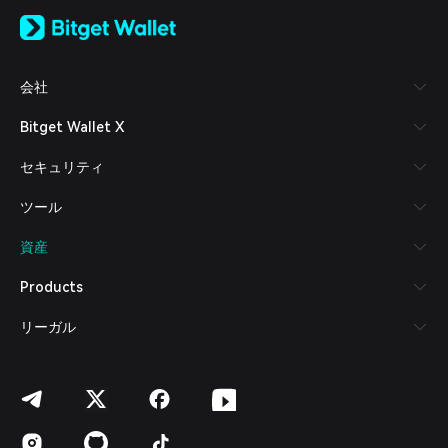
English
日本語
Tiếng Việt
Русский
会社
Español (Latinoamérica)
Türkçe
Bitget Wallet X
Italiano
Français
セキュリティ
Deutsch
简体中文
ツール
繁體中文
Português (Portugal)
資産
Bahasa Indonesia
ภาษาไทย
Products
العربية
हिन्दी
リーガル
বাংলা
Español
Português (Brasil)
Español (Argentina)