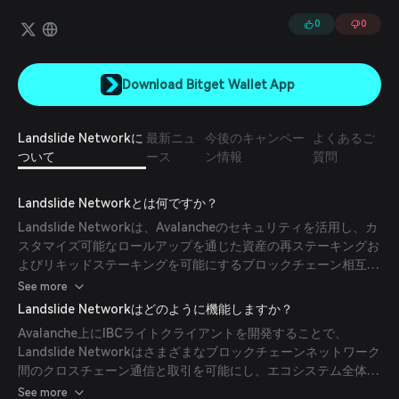
dAppがAvalancheネットワーク上でネイティブに動作することを可能
にし、クロスチェーンDeFiの運用、新たなスケーラビリティ、そして
0
0
洗練されたユーザー体験の新時代を切り開きます。
Download Bitget Wallet App
Landslide Networkに
最新ニュ
今後のキャンペー
よくあるご
ついて
ース
ン情報
質問
Landslide Networkとは何ですか？
Landslide Networkは、Avalancheのセキュリティを活用し、カ
スタマイズ可能なロールアップを通じた資産の再ステーキングお
よびリキッドステーキングを可能にするブロックチェーン相互運
用プラットフォームです。Inter-Blockchain
See more
Communication（IBC）接続をサポートし、Celestiaモジュール
Landslide Networkはどのように機能しますか？
とAvalancheサブネット間のシームレスな統合を促進します。
Avalanche上にIBCライトクライアントを開発することで、
Landslide Networkはさまざまなブロックチェーンネットワーク
間のクロスチェーン通信と取引を可能にし、エコシステム全体の
効率性と機能性を向上させています。
See more