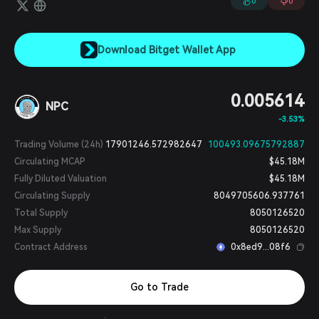
0
0
Download Bitget Wallet App
0.005614
NPC
-3.53%
Trading Volume (24h)
17901246.572982647
100493.09675792887
Circulating MCAP
$45.18M
Fully Diluted Valuation
$45.18M
Circulating Supply
8049705606.937761
Total Supply
8050126520
Max Supply
8050126520
Contract Address
0x8ed9...08f6
Go to Trade