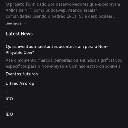
descentralizadas.
O projeto foi iniciado por desenvolvedores que exploravam
AMMs de NFT como Sudoswap, visando escalar
comunidades usando o padrão ERC1155 e desbloquear
liquidez tornando os tokens fungíveis como um ERC20.
See more
Latest News
Quais eventos importantes aconteceram para o Non-
Playable Coin?
Até o momento, marcos, parcerias ou anúncios significativos
específicos para o Non-Playable Coin não estão disponíveis.
Eventos futuros
Último Airdrop
-
ICO
-
IDO
-