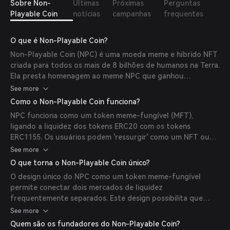
Sobre Non-
Últimas
Próximas
Perguntas
Playable Coin
notícias
campanhas
frequentes
O que é Non-Playable Coin?
Non-Playable Coin (NPC) é uma moeda meme e híbrido NFT
criada para todos os mais de 8 bilhões de humanos na Terra.
Ela presta homenagem ao meme NPC que ganhou
popularidade em 2018. Cada token NPC é conversível em
See more
um NFT na proporção de 1:1, permitindo que seja
Como o Non-Playable Coin funciona?
negociado tanto como um token ERC20 quanto como um
NPC funciona como um token meme-fungível (MFT),
NFT ERC1155.
ligando a liquidez dos tokens ERC20 com os tokens
ERC1155. Os usuários podem 'ressurgir' como um NFT ou
'se transformar' em uma moeda meme usando o dApp. A
See more
forma mais líquida para negociação é como um token
O que torna o Non-Playable Coin único?
ERC20.
O design único do NPC como um token meme-fungível
permite conectar dois mercados de liquidez
frequentemente separados. Este design possibilita que
mais pessoas possuam uma 'parte da cultura' como NFTs,
See more
enquanto também negociam o token em exchanges
Quem são os fundadores do Non-Playable Coin?