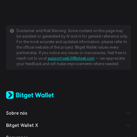
Disclaimer and Risk Warning: Some content on this page may
be assisted or generated by AI and is for general reference only.
For the most accurate and updated information, please refer to
the official website of the project. Bitget Wallet values every
partnership. If you notice any issues or inaccuracies, feel free to
reach out to us at
support.web3@bitget.com
— we appreciate
your feedback and will make improvements where needed.
English
日本語
Tiếng Việt
Русский
Sobre nós
Español (Latinoamérica)
Türkçe
Bitget Wallet X
Italiano
Français