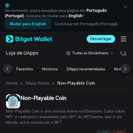
English
日本語
De momento, está a visualizar esta página em
Português
Tiếng Việt
(Portugal)
. Gostaria de mudar para
English
?
Русский
Continuar em Português (Portugal)
Mudar para English
Español (Latinoamérica)
Türkçe
Descarregar
Italiano
Français
Deutsch
Loja de DApps
Todas as blockchains
简体中文
繁體中文
Favoritos
Histórico
DApps recomendadas
Airdrop
Português (Portugal)
Bahasa Indonesia
›
›
Non-Playable Coin
Home
DApp Home
ภาษาไทย
العربية
हिन्दी
Non-Playable Coin
বাংলা
Español
Non-Playable Coin é uma moeda meme na Ethereum. Cada token
Português (Brasil)
NPC é realmente respaldado pelo NFT do NPCmeme, que é um
Español (Argentina)
híbrido entre memecoin e NFT.