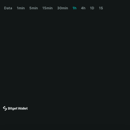
COCO Price Chart
Data
1min
5min
15min
30min
1h
4h
1D
1S