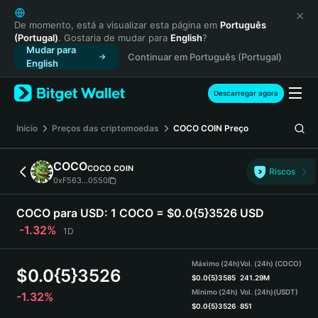
English
日本語
De momento, está a visualizar esta página em
Português
(Portugal)
. Gostaria de mudar para
English
?
Tiếng Việt
Mudar para
Continuar em Português (Portugal)
Русский
English
Español (Latinoamérica)
Türkçe
Descarregar agora
Italiano
Français
Início
Preços das criptomoedas
COCO COIN
Preço
Deutsch
简体中文
COCO
COCO COIN
Riscos
繁體中文
0xF563...0550
Português (Portugal)
Bahasa Indonesia
COCO para USD:
1 COCO = $0.0{5}3526 USD
ภาษาไทย
-1.32%
1D
हिन्दी
বাংলা
Máximo (24h)
Vol. (24h) (COCO)
$
0.0{5}3526
Español
$
0.0{5}3585
241.29M
Mínimo (24h)
Vol. (24h)
(USDT)
-1.32%
Português (Brasil)
$
0.0{5}3526
851
Español (Argentina)