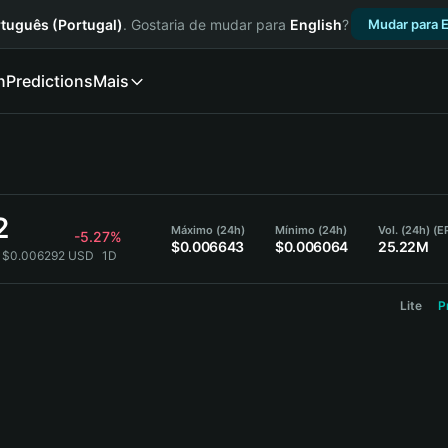
tuguês (Portugal)
. Gostaria de mudar para
English
?
Mudar para E
n
Predictions
Mais
2
Máximo (24h)
Mínimo (24h)
Vol. (24h) (E
-5.27%
$0.006643
$0.006064
25.22M
= $0.006292 USD
1D
Lite
P