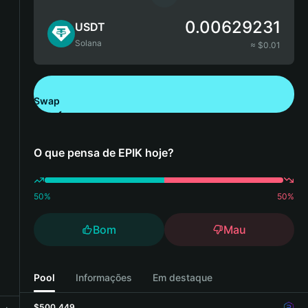
0.00629231
USDT
Solana
≈ $
0.01
Swap
Descarregue a Bitget Wallet
O que pensa de EPIK hoje?
50
%
50
%
Bom
Mau
Pool
Informações
Em destaque
$500,449