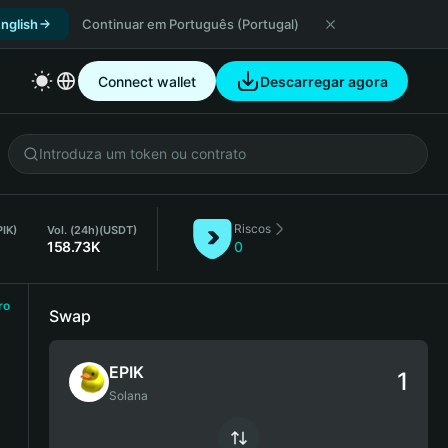
nglish
Continuar em Português (Portugal)
Connect wallet
Descarregar agora
Riscos
PIK)
Vol. (24h)
(USDT)
158.73K
0
ro
Swap
EPIK
Solana