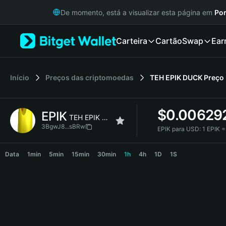
English
De momento, está a visualizar esta página em
Por
日本語
Tiếng Việt
Carteira
Cartão
Swap
Ear
Русский
Español (Latinoamérica)
Türkçe
Italiano
Início
Preços das criptomoedas
TEH EPIK DUCK
Preço
Français
Deutsch
$
0.00629
EPIK
简体中文
TEH EPIK DUCK
繁體中文
3BgwJ8...sBRw
EPIK para USD:
1 EPIK 
Português (Portugal)
EPIK Price Chart
Bahasa Indonesia
Data
1min
5min
15min
30min
1h
4h
1D
1S
ภาษาไทย
हिन्दी
বাংলা
Español
Português (Brasil)
Español (Argentina)