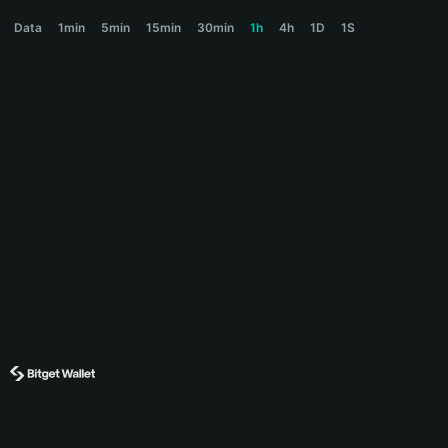
OPAIUM Price Chart
Data
1min
5min
15min
30min
1h
4h
1D
1S