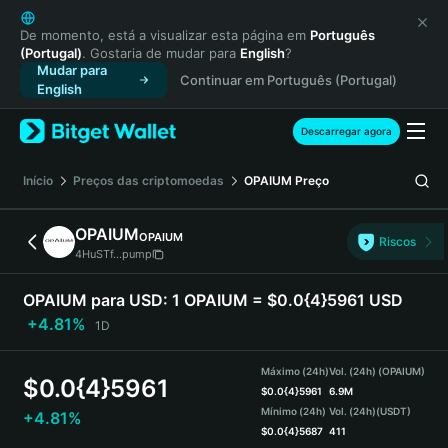
English
日本語
De momento, está a visualizar esta página em
Português
(Portugal)
. Gostaria de mudar para
English
?
Tiếng Việt
Mudar para
Continuar em Português (Portugal)
Русский
English
Español (Latinoamérica)
Türkçe
Descarregar agora
Italiano
Français
Início
Preços das criptomoedas
OPAIUM
Preço
Deutsch
简体中文
OPAIUM
OPAIUM
Riscos
繁體中文
4HuSTf...pump
Português (Portugal)
Bahasa Indonesia
OPAIUM para USD:
1 OPAIUM = $0.0{4}5961 USD
ภาษาไทย
+4.81%
1D
हिन्दी
বাংলা
Máximo (24h)
Vol. (24h) (OPAIUM)
$
0.0{4}5961
Español
$
0.0{4}5961
6.9M
Mínimo (24h)
Vol. (24h)
(USDT)
+4.81%
Português (Brasil)
$
0.0{4}5687
411
Español (Argentina)