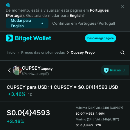
English
日本語
De momento, está a visualizar esta página em
Português
(Portugal)
. Gostaria de mudar para
English
?
Tiếng Việt
Mudar para
Continuar em Português (Portugal)
Русский
English
Español (Latinoamérica)
Türkçe
Descarregar agora
Italiano
Français
Início
Preços das criptomoedas
Cupsey
Preço
Deutsch
简体中文
CUPSEY
Cupsey
Riscos
繁體中文
5PsnNw...pump
Português (Portugal)
Bahasa Indonesia
CUPSEY para USD:
1 CUPSEY = $0.0{4}4593 USD
ภาษาไทย
+3.46%
1D
हिन्दी
বাংলা
Máximo (24h)
Vol. (24h) (CUPSEY)
$
0.0{4}4593
Español
$
0.0{4}4593
4.96M
Mínimo (24h)
Vol. (24h)
(USDT)
+3.46%
Português (Brasil)
$
0.0{4}443
228
Español (Argentina)