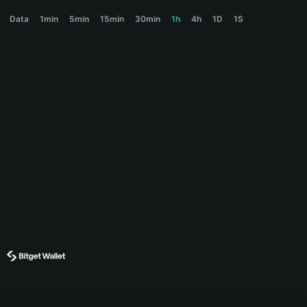
CUPSEY Price Chart
Data
1min
5min
15min
30min
1h
4h
1D
1S