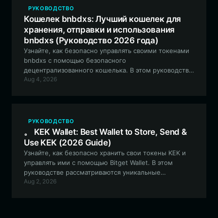
РУКОВОДСТВО
Кошелек bnbdxs: Лучший кошелек для
хранения, отправки и использования
bnbdxs (Руководство 2026 года)
Узнайте, как безопасно управлять своими токенами
bnbdxs с помощью безопасного
децентрализованного кошелька. В этом руководстве
Aug 4, 2026
рассматриваются основные шаги по настройке
адреса кошелька bnbdxs и эффективному
взаимодействию с экосистемой EVM с помощью
Bitget Wallet.
РУКОВОДСТВО
。 KEK Wallet: Best Wallet to Store, Send &
Use KEK (2026 Guide)
Узнайте, как безопасно хранить свои токены KEK и
управлять ими с помощью Bitget Wallet. В этом
руководстве рассматриваются уникальные
Aug 2, 2026
особенности экосистемы KEK на базе Solana и
рассказывается, почему Bitget является
предпочтительным выбором для энтузиастов
мемкоинов.