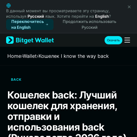
English
日本語
В данный момент вы просматриваете эту страницу,
используя
Русский
язык. Хотите перейти на
English
?
Tiếng Việt
Переключитесь
Продолжить использовать
Русский
на English
Русский
Español (Latinoamérica)
Türkçe
Скачать
Italiano
Français
Home
›
Wallet
›
Кошелек I know the way back
Deutsch
简体中文
繁體中文
BACK
Português (Portugal)
Bahasa Indonesia
Кошелек back: Лучший
ภาษาไทย
кошелек для хранения,
हिन्दी
বাংলা
отправки и
Español
использования back
Português (Brasil)
Español (Argentina)