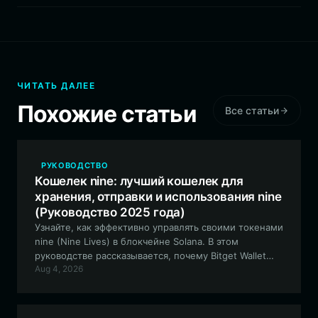
ЧИТАТЬ ДАЛЕЕ
Похожие статьи
Все статьи
РУКОВОДСТВО
Кошелек nine: лучший кошелек для
хранения, отправки и использования nine
(Руководство 2025 года)
Узнайте, как эффективно управлять своими токенами
nine (Nine Lives) в блокчейне Solana. В этом
руководстве рассказывается, почему Bitget Wallet
Aug 4, 2026
является оптимальным выбором для держателей
nine, предлагая безопасный и удобный интерфейс
для торговли, участия в сообществе и управления
вашими мем-активами.