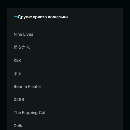
Другие крипто кошельки
Nine Lives
币安之光
KEK
まる
Bear In Floatie
X286
The Fapping Cat
Delta