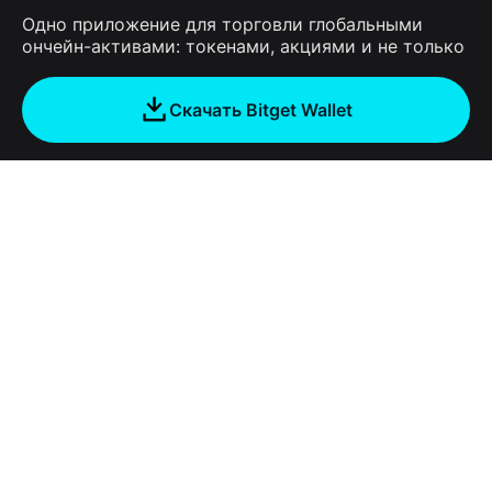
Одно приложение для торговли глобальными
ончейн-активами: токенами, акциями и не только
Скачать Bitget Wallet
Компания
О Bitget Wallet
Products
Блог
Crypto Card
Bitget Wallet X