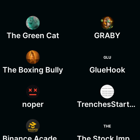
The Green Cat
GRABY
GLU
The Boxing Bully
GlueHook
noper
TrenchesStarterPack
THE
Binance Academy Coin
The Stock Impaler