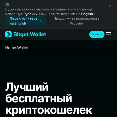
English
日本語
В данный момент вы просматриваете эту страницу,
используя
Русский
язык. Хотите перейти на
English
?
Tiếng Việt
Переключитесь
Продолжить использовать
Русский
на English
Русский
Español (Latinoamérica)
Türkçe
Скачать
Italiano
Français
Home
›
Wallet
Deutsch
简体中文
繁體中文
Português (Portugal)
Bahasa Indonesia
Лучший
ภาษาไทย
हिन्दी
бесплатный
বাংলা
Español
криптокошелек
Português (Brasil)
Español (Argentina)