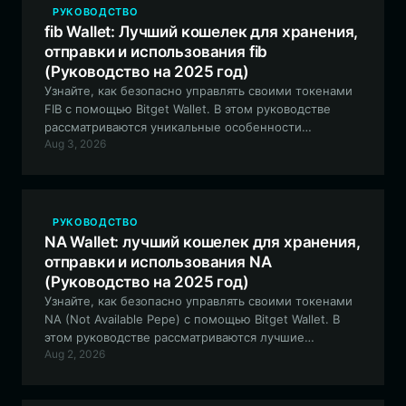
РУКОВОДСТВО
fib Wallet: Лучший кошелек для хранения,
отправки и использования fib
(Руководство на 2025 год)
Узнайте, как безопасно управлять своими токенами
FIB с помощью Bitget Wallet. В этом руководстве
рассматриваются уникальные особенности
Aug 3, 2026
экосистемы Fish In Bag и объясняется, почему Bitget
Wallet является оптимальным выбором для ваших
мем-активов на базе EVM.
РУКОВОДСТВО
NA Wallet: лучший кошелек для хранения,
отправки и использования NA
(Руководство на 2025 год)
Узнайте, как безопасно управлять своими токенами
NA (Not Available Pepe) с помощью Bitget Wallet. В
этом руководстве рассматриваются лучшие
Aug 2, 2026
практики хранения, торговли и участия в
экосистеме мемов NA в сети EVM.