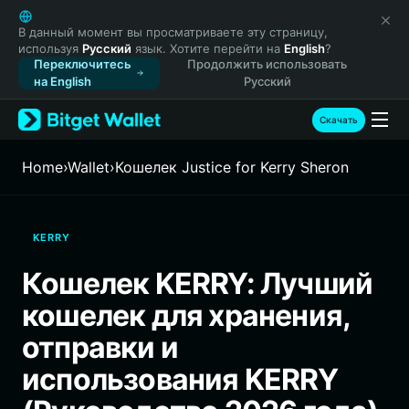
English
日本語
В данный момент вы просматриваете эту страницу,
используя
Русский
язык. Хотите перейти на
English
?
Tiếng Việt
Переключитесь
Продолжить использовать
Русский
на English
Русский
Español (Latinoamérica)
Türkçe
Скачать
Italiano
Français
Home
›
Wallet
›
Кошелек Justice for Kerry Sheron
Deutsch
简体中文
繁體中文
KERRY
Português (Portugal)
Bahasa Indonesia
Кошелек KERRY: Лучший
ภาษาไทย
кошелек для хранения,
हिन्दी
বাংলা
отправки и
Español
использования KERRY
Português (Brasil)
Español (Argentina)