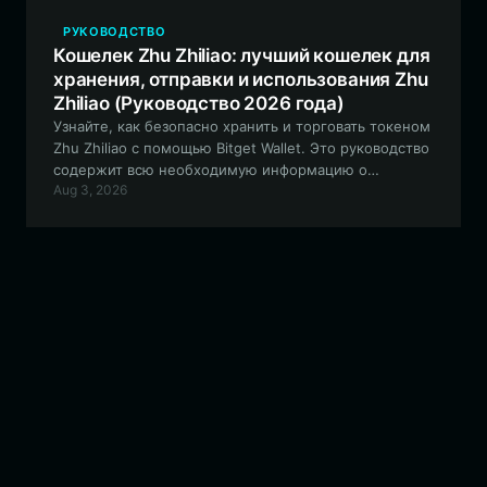
РУКОВОДСТВО
Кошелек Zhu Zhiliao: лучший кошелек для
хранения, отправки и использования Zhu
Zhiliao (Руководство 2026 года)
Узнайте, как безопасно хранить и торговать токеном
Zhu Zhiliao с помощью Bitget Wallet. Это руководство
содержит всю необходимую информацию о
Aug 3, 2026
настройке вашего кошелька Zhu Zhiliao в экосистеме
EVM для удобного управления мем-коинами.