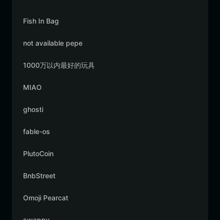
Fish In Bag
not available pepe
1000万以内最好的玩具
MIAO
ghosti
fable-os
PlutoCoin
BnbStreet
Omoji Pearcat
swappy